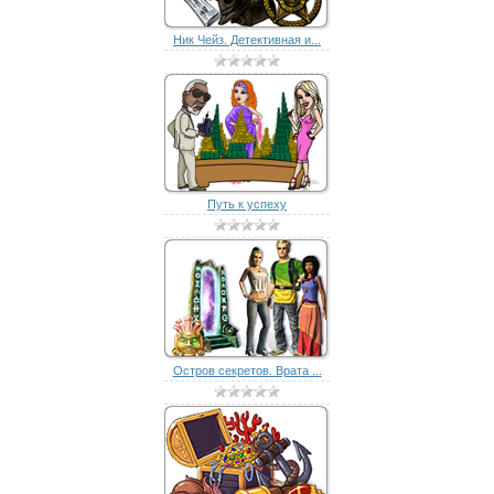
Ник Чейз. Детективная и...
Путь к успеху
Остров секретов. Врата ...