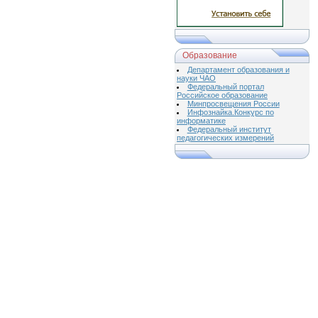
Образование
Департамент образования и
науки ЧАО
Федеральный портал
Российское образование
Минпросвещения России
Инфознайка.Конкурс по
информатике
Федеральный институт
педагогических измерений