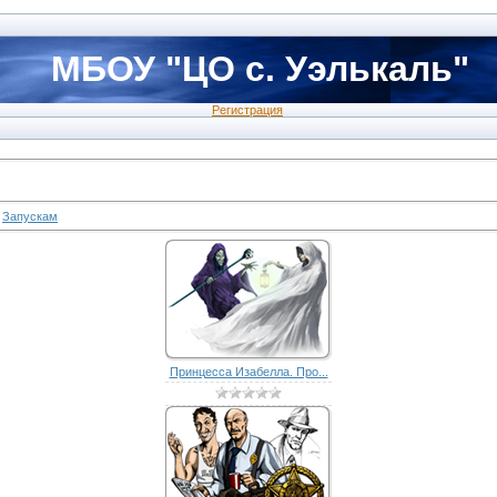
МБОУ "ЦО с. Уэлькаль"
Регистрация
·
Запускам
Принцесса Изабелла. Про...