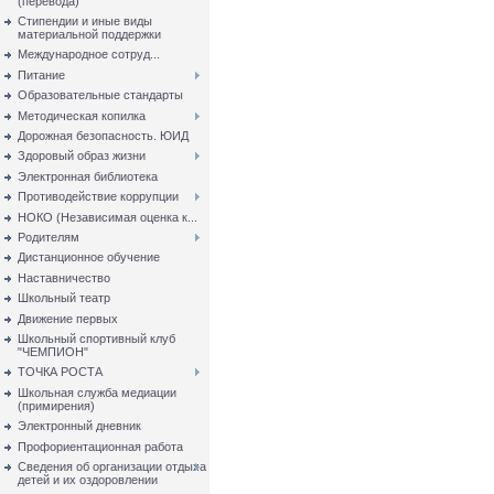
(перевода)
Стипендии и иные виды
материальной поддержки
Международное сотруд...
Питание
Образовательные стандарты
Методическая копилка
Дорожная безопасность. ЮИД
Здоровый образ жизни
Электронная библиотека
Противодействие коррупции
НОКО (Независимая оценка к...
Родителям
Дистанционное обучение
Наставничество
Школьный театр
Движение первых
Школьный спортивный клуб
"ЧЕМПИОН"
ТОЧКА РОСТА
Школьная служба медиации
(примирения)
Электронный дневник
Профориентационная работа
Сведения об организации отдыха
детей и их оздоровлении