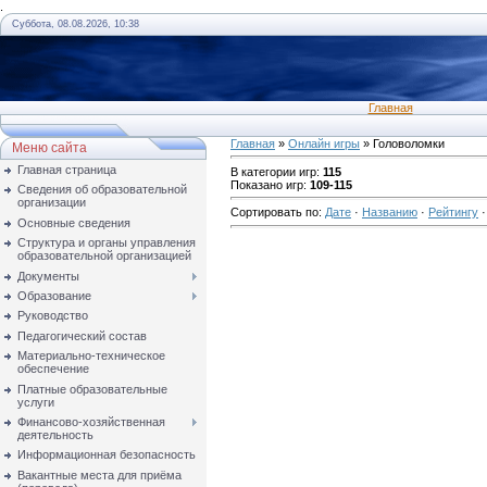
.
Суббота, 08.08.2026, 10:38
Главная
Главная
»
Онлайн игры
» Головоломки
Меню сайта
Главная страница
В категории игр
:
115
Показано игр
:
109-115
Сведения об образовательной
организации
Сортировать по
:
Дате
·
Названию
·
Рейтингу
Основные сведения
Структура и органы управления
образовательной организацией
Документы
Образование
Руководство
Педагогический состав
Материально-техническое
обеспечение
Платные образовательные
услуги
Финансово-хозяйственная
деятельность
Информационная безопасность
Вакантные места для приёма