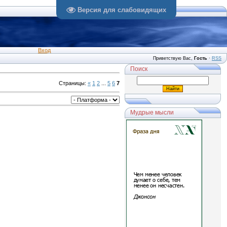
Версия для слабовидящих
Вход
Приветствую Вас
,
Гость
·
RSS
Поиск
Страницы
:
«
1
2
...
5
6
7
Мудрые мысли