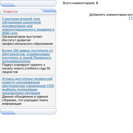
Всего комментариев
:
0
Новости
Добавлять комментарии могу
[
Р
Стартовал второй этап
обсуждения оценочной
документации для
демонстрационного экзамена в
2026 году
Организатором выступает
Институт развития
профессионального образования
Более 150 заявок поступило от
абитуриентов, планирующих
поступать в лицей Пермского
педуниверситета
Педвуз планирует принять к
началу нового учебного года 50
лицеистов
Атласы доступных профессий
помогут инклюзивным
абитуриентам учреждений СПО
выбрать подходящее
направление обучения
Данные объединены в единые
сборники, что упрощает поиск
информации