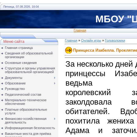
.
Пятница, 07.08.2026, 16:04
МБОУ "Ц
Главная
Главная
»
Онлайн игры
»
Головоломки
Меню сайта
Главная страница
Принцесса Изабелла. Прокляти
Сведения об образовательной
организации
За несколько дней
Основные сведения
Структура и органы управления
принцессы Изаб
образовательной организацией
Документы
ведьма зах
Образование
Руководство
королевский 
Педагогический состав
заколдовала 
Материально-техническое
обеспечение
обитателей. Вдо
Платные образовательные
услуги
похитила жениха
Финансово-хозяйственная
деятельность
Адама и заточ
Информационная безопасность
Вакантные места для приёма