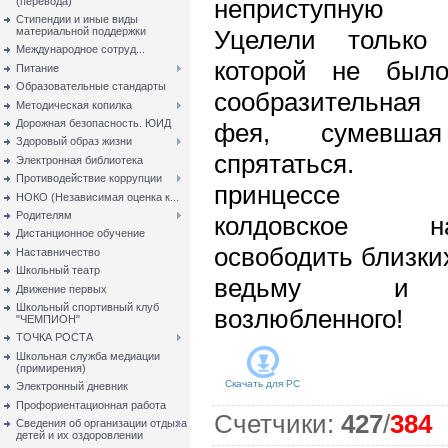
неприступную
(перевода)
Стипендии и иные виды
материальной поддержки
Уцелели только 
Международное сотруд...
которой не был
Питание
Образовательные стандарты
сообразительная
Методическая копилка
Дорожная безопасность. ЮИД
фея, сумевша
Здоровый образ жизни
спрятаться. 
Электронная библиотека
Противодействие коррупции
принцессе р
НОКО (Независимая оценка к...
Родителям
колдовское на
Дистанционное обучение
освободить близки
Наставничество
Школьный театр
ведьму и 
Движение первых
Школьный спортивный клуб
возлюбленного!
"ЧЕМПИОН"
ТОЧКА РОСТА
Школьная служба медиации
(примирения)
Скачать для
PC
Электронный дневник
Профориентационная работа
Счетчики
:
427
/
384
Сведения об организации отдыха
детей и их оздоровлении