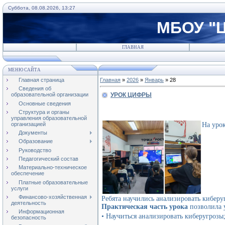
Суббота, 08.08.2026, 13:27
МБОУ "Ц
ГЛАВНАЯ
МЕНЮ САЙТА
Главная страница
Главная
»
2026
»
Январь
»
28
Сведения об
УРОК ЦИФРЫ
образовательной организации
Основные сведения
Структура и органы
управления образовательной
организацией
На уро
Документы
Образование
Руководство
Педагогический состав
Материально-техническое
обеспечение
Платные образовательные
услуги
Финансово-хозяйственная
Ребята научились анализировать киберу
деятельность
Практическая часть урока
позволила 
Информационная
• Научиться анализировать киберугрозы;
безопасность