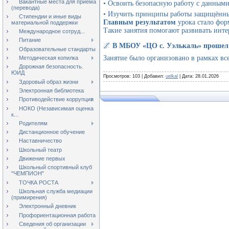
Вакантные места для приёма
• Освоить безопасную работу с данными
(перевода)
• Изучить принципы работы защищённых
Стипендии и иные виды
Главным результатом
урока стало фор
материальной поддержки
Такие занятия помогают развивать инте
Международное сотруд...
Питание
🌌
В МБОУ «ЦО с. Уэлькаль» прошел
Образовательные стандарты
Занятие было организовано в рамках вс
Методическая копилка
Дорожная безопасность.
ЮИД
Просмотров: 103 | Добавил:
uelkal
| Дата:
28.01.2026
Здоровый образ жизни
Электронная библиотека
Противодействие коррупции
НОКО (Независимая оценка
к...
Родителям
Дистанционное обучение
Наставничество
Школьный театр
Движение первых
Школьный спортивный клуб
"ЧЕМПИОН"
ТОЧКА РОСТА
Школьная служба медиации
(примирения)
Электронный дневник
Профориентационная работа
Сведения об организации