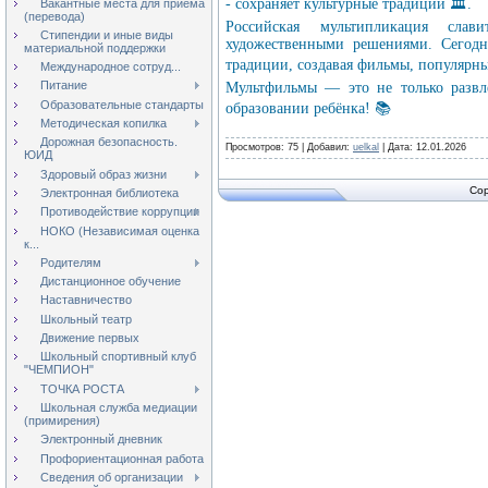
- сохраняет культурные традиции 🏛️.
Вакантные места для приёма
(перевода)
Российская мультипликация сла
Стипендии и иные виды
художественными решениями. Сегодн
материальной поддержки
традиции, создавая фильмы, популярны
Международное сотруд...
Питание
Мультфильмы — это не только развл
Образовательные стандарты
образовании ребёнка! 📚
Методическая копилка
Дорожная безопасность.
Просмотров: 75 | Добавил:
uelkal
| Дата:
12.01.2026
ЮИД
Здоровый образ жизни
Cop
Электронная библиотека
Противодействие коррупции
НОКО (Независимая оценка
к...
Родителям
Дистанционное обучение
Наставничество
Школьный театр
Движение первых
Школьный спортивный клуб
"ЧЕМПИОН"
ТОЧКА РОСТА
Школьная служба медиации
(примирения)
Электронный дневник
Профориентационная работа
Сведения об организации