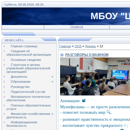
Суббота, 08.08.2026, 08:29
МБОУ "Ц
ГЛАВНАЯ
МЕНЮ САЙТА
Главная страница
Главная
»
2026
»
Январь
»
12
Сведения об
РАЗГОВОРЫ О ВАЖНОМ
образовательной организации
Основные сведения
Структура и органы
управления образовательной
организацией
Документы
Образование
Руководство
Педагогический состав
Материально-техническое
обеспечение
Анимация» 📽️
Платные образовательные
Мультфильмы — не просто развлечение.
услуги
- помогает познавать мир 🔍;
Финансово-хозяйственная
деятельность
- развивает нравственность и эмоцион
Информационная
- воспитывает чувство прекрасного ✨;
безопасность