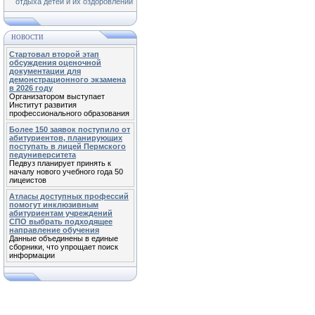
отдыха детей и их оздоровлении
НОВОСТИ
Стартовал второй этап
обсуждения оценочной
документации для
демонстрационного экзамена
в 2026 году
Организатором выступает
Институт развития
профессионального образования
Более 150 заявок поступило от
абитуриентов, планирующих
поступать в лицей Пермского
педуниверситета
Педвуз планирует принять к
началу нового учебного года 50
лицеистов
Атласы доступных профессий
помогут инклюзивным
абитуриентам учреждений
СПО выбрать подходящее
направление обучения
Данные объединены в единые
сборники, что упрощает поиск
информации