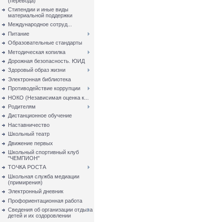
(перевода)
Стипендии и иные виды
материальной поддержки
Международное сотруд...
Питание
Образовательные стандарты
Методическая копилка
Дорожная безопасность. ЮИД
Здоровый образ жизни
Электронная библиотека
Противодействие коррупции
НОКО (Независимая оценка к...
Родителям
Дистанционное обучение
Наставничество
Школьный театр
Движение первых
Школьный спортивный клуб
"ЧЕМПИОН"
ТОЧКА РОСТА
Школьная служба медиации
(примирения)
Электронный дневник
Профориентационная работа
Сведения об организации отдыха
детей и их оздоровлении