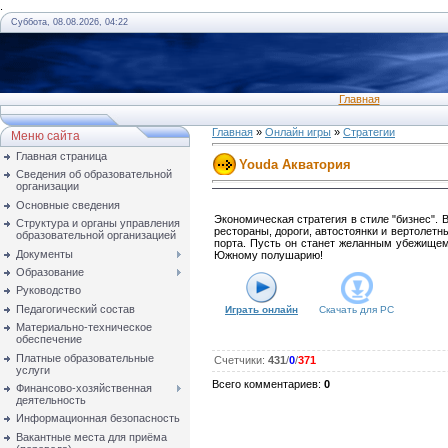
.
Суббота, 08.08.2026, 04:22
Главная
Главная
»
Онлайн игры
»
Стратегии
Меню сайта
Главная страница
Youda Акватория
Сведения об образовательной
организации
Основные сведения
Экономическая стратегия в стиле "бизнес". 
Структура и органы управления
рестораны, дороги, автостоянки и вертолет
образовательной организацией
порта. Пусть он станет желанным убежищем
Документы
Южному полушарию!
Образование
Руководство
Педагогический состав
Играть онлайн
Скачать для
PC
Материально-техническое
обеспечение
Платные образовательные
Счетчики
:
431
/
0
/
371
услуги
Всего комментариев
:
0
Финансово-хозяйственная
деятельность
Информационная безопасность
Вакантные места для приёма