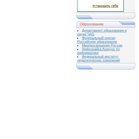
Образование
Департамент образования и
науки ЧАО
Федеральный портал
Российское образование
Минпросвещения России
Инфознайка.Конкурс по
информатике
Федеральный институт
педагогических измерений