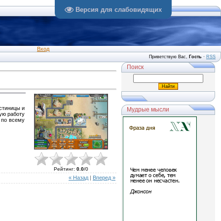
Версия для слабовидящих
Вход
Приветствую Вас
,
Гость
·
RSS
Поиск
остиницы и
Мудрые мысли
ую работу
 по всему
Рейтинг
:
0.0
/
0
« Назад
|
Вперед »