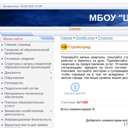
.
Воскресенье, 09.08.2026, 07:09
МБОУ "Ц
Главная
Главная
»
Онлайн игры
»
Стратегии
Меню сайта
Главная страница
Стройотряд
Сведения об образовательной
организации
Планируйте жилые кварталы, покупайте ст
Основные сведения
рабочих и беритесь за дело. Приобретайте
Структура и органы управления
лицензии на предоставление услуг. Установ
образовательной организацией
сигнализацию, заведите на почте систему
платежей, постройте ресторан и супермарке
Документы
чтобы горожане ни в чем не нуждались. 
Образование
жители города, тем выше уровень ваших дох
Руководство
Педагогический состав
Материально-техническое
Скачать для
PC
обеспечение
Платные образовательные
Счетчики
:
427
/
358
услуги
Всего комментариев
:
0
Финансово-хозяйственная
деятельность
Информационная безопасность
Добавлять комментарии могу
[
Р
Вакантные места для приёма