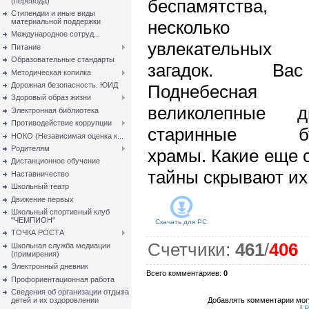
беспамятства
(перевода)
Стипендии и иные виды
материальной поддержки
несколько д
Международное сотруд...
увлекательных л
Питание
Образовательные стандарты
загадок. В
Методическая копилка
Дорожная безопасность. ЮИД
Поднебесная 
Здоровый образ жизни
великолепные 
Электронная библиотека
Противодействие коррупции
старинные буд
НОКО (Независимая оценка к...
Родителям
храмы. Какие еще 
Дистанционное обучение
тайны скрывают их
Наставничество
Школьный театр
Движение первых
Школьный спортивный клуб
"ЧЕМПИОН"
Скачать для
PC
ТОЧКА РОСТА
Счетчики
:
461
/
406
Школьная служба медиации
(примирения)
Электронный дневник
Всего комментариев
:
0
Профориентационная работа
Сведения об организации отдыха
детей и их оздоровлении
Добавлять комментарии могу
[
Р