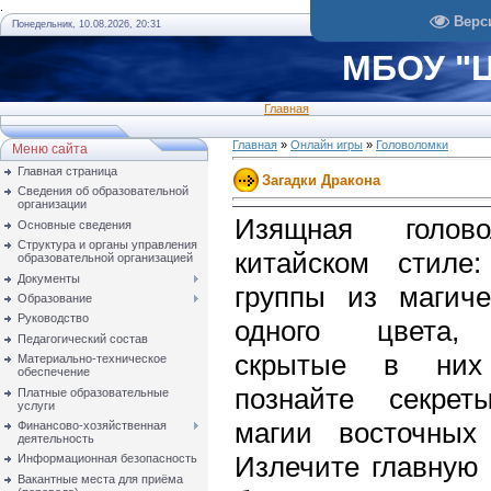
.
Верс
Понедельник, 10.08.2026, 20:31
МБОУ "Ц
Главная
Главная
»
Онлайн игры
»
Головоломки
Меню сайта
Главная страница
Загадки Дракона
Сведения об образовательной
организации
Изящная голов
Основные сведения
Структура и органы управления
китайском стиле:
образовательной организацией
Документы
группы из магич
Образование
Руководство
одного цвета,
Педагогический состав
скрытые в ни
Материально-техническое
обеспечение
познайте секрет
Платные образовательные
услуги
магии восточных
Финансово-хозяйственная
деятельность
Излечите главную 
Информационная безопасность
Вакантные места для приёма