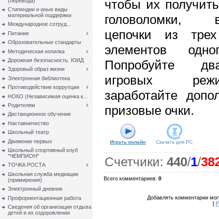
чтобы их получить
(перевода)
Стипендии и иные виды
материальной поддержки
головоломки, в
Международное сотруд...
цепочки из тре
Питание
Образовательные стандарты
элементов одно
Методическая копилка
Дорожная безопасность. ЮИД
Попробуйте д
Здоровый образ жизни
игровых ре
Электронная библиотека
Противодействие коррупции
заработайте допо
НОКО (Независимая оценка к...
Родителям
призовые очки.
Дистанционное обучение
Наставничество
Школьный театр
Движение первых
Играть онлайн
Скачать для
PC
Школьный спортивный клуб
"ЧЕМПИОН"
Счетчики
:
440
/
1
/
38
ТОЧКА РОСТА
Школьная служба медиации
Всего комментариев
:
0
(примирения)
Электронный дневник
Добавлять комментарии могу
Профориентационная работа
[
Р
Сведения об организации отдыха
детей и их оздоровлении