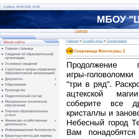
.
Суббота, 08.08.2026, 02:08
МБОУ "Ц
Главная
Главная
»
Онлайн игры
»
Головоломки
Меню сайта
Главная страница
Сокровища Монтесумы 2
Сведения об образовательной
организации
Продолжение п
Основные сведения
Структура и органы управления
игры-головоломк
образовательной организацией
Документы
"три в ряд". Раскр
Образование
Руководство
ацтекской маги
Педагогический состав
соберите все др
Материально-техническое
обеспечение
кристаллы и занов
Платные образовательные
услуги
Небесный город Те
Финансово-хозяйственная
деятельность
Вам понадобятся
Информационная безопасность
Вакантные места для приёма