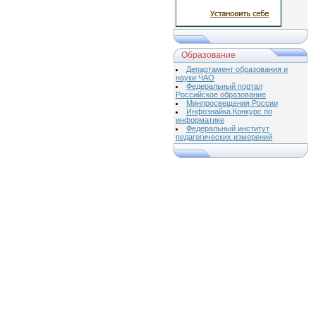
Образование
Департамент образования и
науки ЧАО
Федеральный портал
Российское образование
Минпросвещения России
Инфознайка.Конкурс по
информатике
Федеральный институт
педагогических измерений