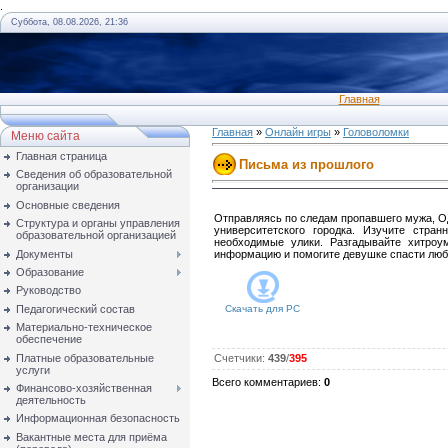
.
Суббота, 08.08.2026, 21:36
Главная
Главная
»
Онлайн игры
»
Головоломки
Меню сайта
Главная страница
Письма из прошлого
Сведения об образовательной
организации
Основные сведения
Отправляясь по следам пропавшего мужа, Од
Структура и органы управления
университетского городка. Изучите стра
образовательной организацией
необходимые улики. Разгадывайте хитроу
Документы
информацию и помогите девушке спасти люб
Образование
Руководство
Педагогический состав
Скачать для
PC
Материально-техническое
обеспечение
Платные образовательные
Счетчики
:
439
/
395
услуги
Всего комментариев
:
0
Финансово-хозяйственная
деятельность
Информационная безопасность
Вакантные места для приёма