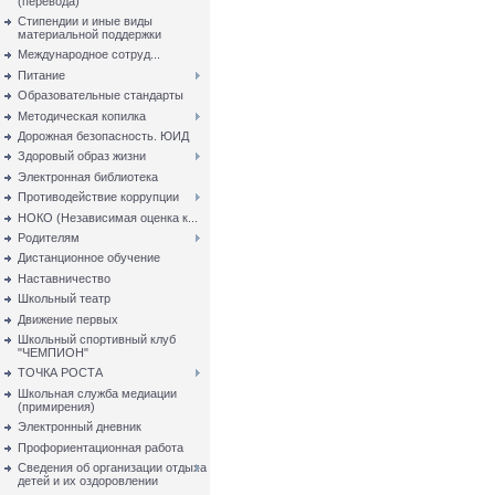
(перевода)
Стипендии и иные виды
материальной поддержки
Международное сотруд...
Питание
Образовательные стандарты
Методическая копилка
Дорожная безопасность. ЮИД
Здоровый образ жизни
Электронная библиотека
Противодействие коррупции
НОКО (Независимая оценка к...
Родителям
Дистанционное обучение
Наставничество
Школьный театр
Движение первых
Школьный спортивный клуб
"ЧЕМПИОН"
ТОЧКА РОСТА
Школьная служба медиации
(примирения)
Электронный дневник
Профориентационная работа
Сведения об организации отдыха
детей и их оздоровлении