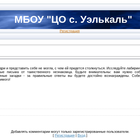
МБОУ "ЦО с. Уэлькаль"
Регистрация
ри и представить себе не могла, с чем ей придется столкнуться. Исследуйте лабирин
нные письма от таинственного незнакомца. Будьте внимательны: вам нужно со
мные загадки - за правильные ответы вы будете достойно вознаграждены. Соб
имого!
Добавлять комментарии могут только зарегистрированные пользователи.
[
Регистрация
|
Вход
]