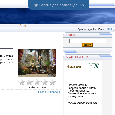
Версия для слабовидящих
Вход
Приветствую Вас
,
Гость
·
RSS
Поиск
ты улочек
Мудрые мысли
брать все
ерите всю
Рейтинг
:
0.0
/
0
« Назад
|
Вперед »