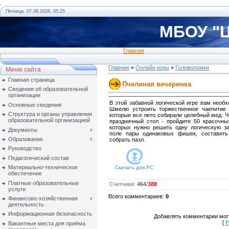
.
Пятница, 07.08.2026, 05:25
МБОУ "Ц
Главная
Главная
»
Онлайн игры
»
Головоломки
Меню сайта
Главная страница
Пчелиная вечеринка
Сведения об образовательной
организации
В этой забавной логической игре вам необ
Основные сведения
Шмелю устроить торжественное чаепитие 
Структура и органы управления
которые все лето собирали целебный мед. Ч
образовательной организацией
праздничный стол - пройдите 50 красочны
которых нужно решить одну логическую за
Документы
поле пары одинаковых фишек, составить
Образование
собрать пазл.
Руководство
Педагогический состав
Материально-техническое
Скачать для
PC
обеспечение
Платные образовательные
Счетчики
:
464
/
388
услуги
Всего комментариев
:
0
Финансово-хозяйственная
деятельность
Информационная безопасность
Добавлять комментарии могу
[
Р
Вакантные места для приёма