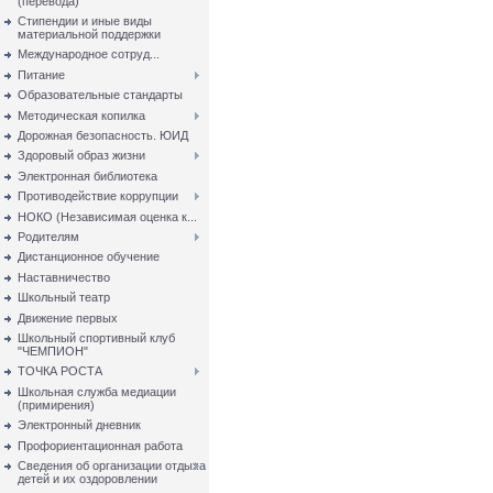
(перевода)
Стипендии и иные виды
материальной поддержки
Международное сотруд...
Питание
Образовательные стандарты
Методическая копилка
Дорожная безопасность. ЮИД
Здоровый образ жизни
Электронная библиотека
Противодействие коррупции
НОКО (Независимая оценка к...
Родителям
Дистанционное обучение
Наставничество
Школьный театр
Движение первых
Школьный спортивный клуб
"ЧЕМПИОН"
ТОЧКА РОСТА
Школьная служба медиации
(примирения)
Электронный дневник
Профориентационная работа
Сведения об организации отдыха
детей и их оздоровлении