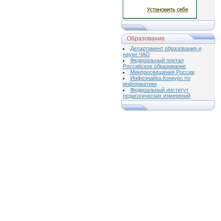
Образование
Департамент образования и
науки ЧАО
Федеральный портал
Российское образование
Минпросвещения России
Инфознайка.Конкурс по
информатике
Федеральный институт
педагогических измерений