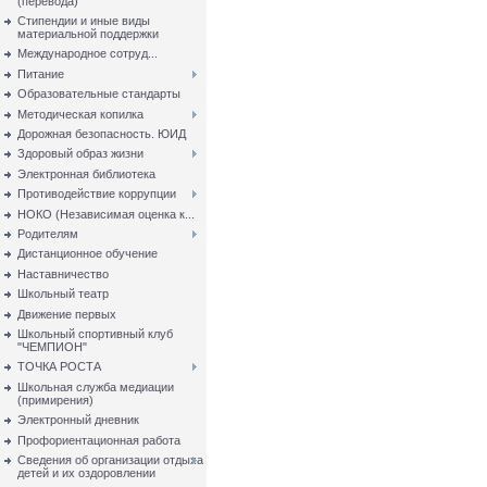
(перевода)
Стипендии и иные виды
материальной поддержки
Международное сотруд...
Питание
Образовательные стандарты
Методическая копилка
Дорожная безопасность. ЮИД
Здоровый образ жизни
Электронная библиотека
Противодействие коррупции
НОКО (Независимая оценка к...
Родителям
Дистанционное обучение
Наставничество
Школьный театр
Движение первых
Школьный спортивный клуб
"ЧЕМПИОН"
ТОЧКА РОСТА
Школьная служба медиации
(примирения)
Электронный дневник
Профориентационная работа
Сведения об организации отдыха
детей и их оздоровлении