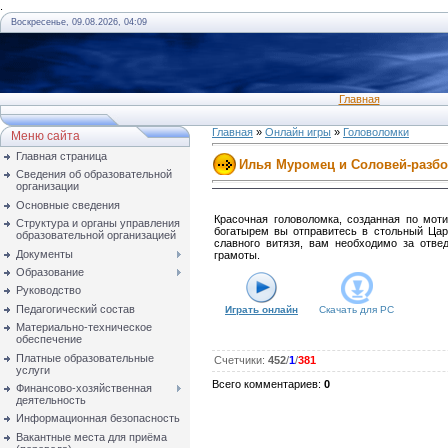
.
Воскресенье, 09.08.2026, 04:09
Главная
Главная
»
Онлайн игры
»
Головоломки
Меню сайта
Главная страница
Илья Муромец и Соловей-разбо
Сведения об образовательной
организации
Основные сведения
Красочная головоломка, созданная по мот
Структура и органы управления
богатырем вы отправитесь в стольный Цар
образовательной организацией
славного витязя, вам необходимо за отв
Документы
грамоты.
Образование
Руководство
Педагогический состав
Играть онлайн
Скачать для
PC
Материально-техническое
обеспечение
Платные образовательные
Счетчики
:
452
/
1
/
381
услуги
Всего комментариев
:
0
Финансово-хозяйственная
деятельность
Информационная безопасность
Вакантные места для приёма