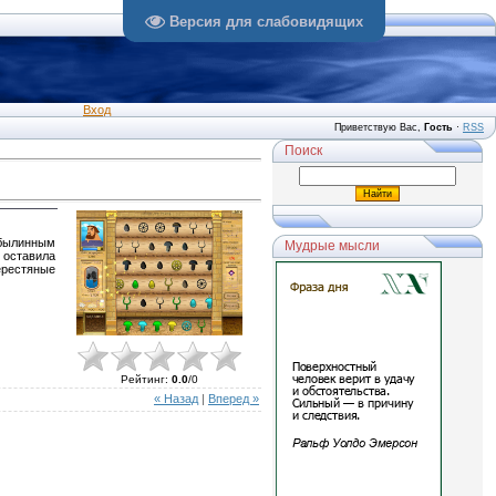
Версия для слабовидящих
Вход
Приветствую Вас
,
Гость
·
RSS
Поиск
 былинным
Мудрые мысли
 оставила
ерестяные
Рейтинг
:
0.0
/
0
« Назад
|
Вперед »