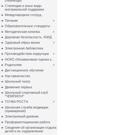
(перевода)
Стипендии и иные виды
материальной поддержки
Международное сотруд...
Питание
Образовательные стандарты
Методическая копилка
Дорожная безопасность. ЮИД
Здоровый образ жизни
Электронная библиотека
Противодействие коррупции
НОКО (Независимая оценка к...
Родителям
Дистанционное обучение
Наставничество
Школьный театр
Движение первых
Школьный спортивный клуб
"ЧЕМПИОН"
ТОЧКА РОСТА
Школьная служба медиации
(примирения)
Электронный дневник
Профориентационная работа
Сведения об организации отдыха
детей и их оздоровлении