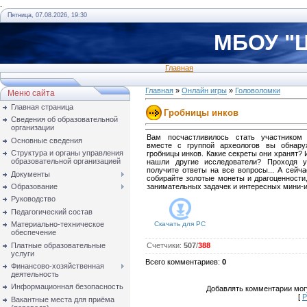
.
Пятница, 07.08.2026, 19:30
МБОУ "Ц
Главная
Главная
»
Онлайн игры
»
Головоломки
Меню сайта
Главная страница
Гробницы инков
Сведения об образовательной
организации
Вам посчастливилось стать участником 
Основные сведения
вместе с группой археологов вы обнару
Структура и органы управления
гробницы инков. Какие секреты они хранят? 
образовательной организацией
нашли другие исследователи? Проходя 
получите ответы на все вопросы... А сейча
Документы
собирайте золотые монеты и драгоценности
Образование
занимательных задачек и интересных мини-и
Руководство
Педагогический состав
Материально-техническое
Скачать для
PC
обеспечение
Платные образовательные
Счетчики
:
507
/
388
услуги
Всего комментариев
:
0
Финансово-хозяйственная
деятельность
Информационная безопасность
Добавлять комментарии могу
[
Р
Вакантные места для приёма