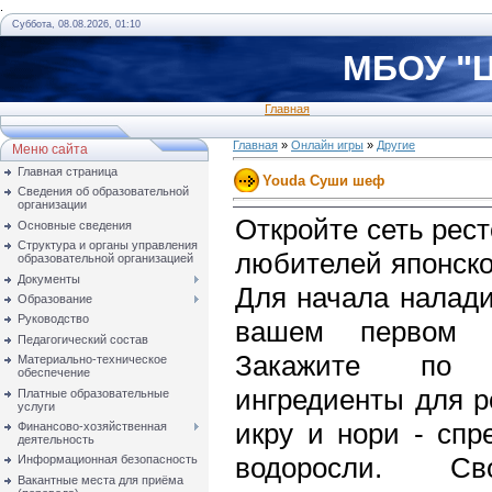
.
Суббота, 08.08.2026, 01:10
МБОУ "Ц
Главная
Главная
»
Онлайн игры
»
Другие
Меню сайта
Главная страница
Youda Суши шеф
Сведения об образовательной
организации
Откройте сеть рес
Основные сведения
Структура и органы управления
любителей японско
образовательной организацией
Документы
Для начала налади
Образование
Руководство
вашем первом с
Педагогический состав
Закажите по 
Материально-техническое
обеспечение
ингредиенты для р
Платные образовательные
услуги
икру и нори - спр
Финансово-хозяйственная
деятельность
водоросли. Сво
Информационная безопасность
Вакантные места для приёма