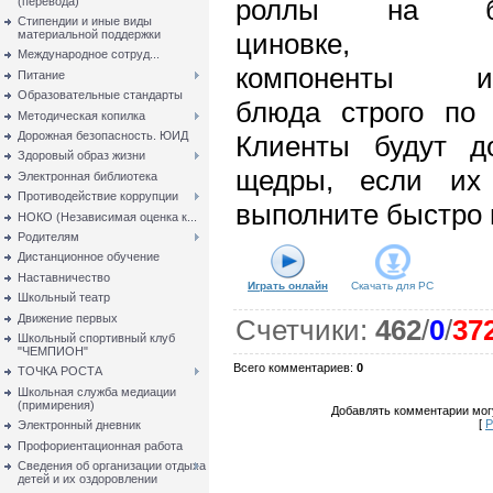
роллы на бам
(перевода)
Стипендии и иные виды
материальной поддержки
циновке, с
Международное сотруд...
компоненты из
Питание
Образовательные стандарты
блюда строго по 
Методическая копилка
Дорожная безопасность. ЮИД
Клиенты будут д
Здоровый образ жизни
щедры, если их
Электронная библиотека
Противодействие коррупции
выполните быстро 
НОКО (Независимая оценка к...
Родителям
Дистанционное обучение
Наставничество
Играть онлайн
Скачать для
PC
Школьный театр
Движение первых
Счетчики
:
462
/
0
/
37
Школьный спортивный клуб
"ЧЕМПИОН"
Всего комментариев
:
0
ТОЧКА РОСТА
Школьная служба медиации
(примирения)
Добавлять комментарии могу
[
Р
Электронный дневник
Профориентационная работа
Сведения об организации отдыха
детей и их оздоровлении