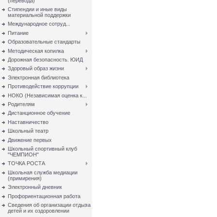
(перевода)
Стипендии и иные виды
материальной поддержки
Международное сотруд...
Питание
Образовательные стандарты
Методическая копилка
Дорожная безопасность. ЮИД
Здоровый образ жизни
Электронная библиотека
Противодействие коррупции
НОКО (Независимая оценка к...
Родителям
Дистанционное обучение
Наставничество
Школьный театр
Движение первых
Школьный спортивный клуб
"ЧЕМПИОН"
ТОЧКА РОСТА
Школьная служба медиации
(примирения)
Электронный дневник
Профориентационная работа
Сведения об организации отдыха
детей и их оздоровлении