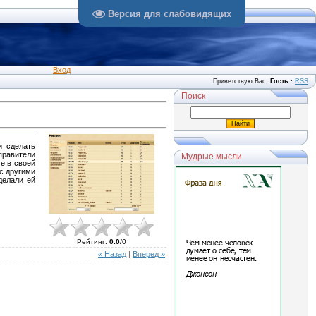
Версия для слабовидящих
Вход
Приветствую Вас
,
Гость
·
RSS
Поиск
и сделать
правители
Мудрые мысли
е в своей
 с другими
делали ей
Рейтинг
:
0.0
/
0
« Назад
|
Вперед »