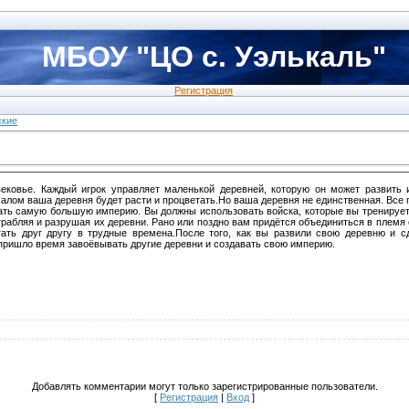
МБОУ "ЦО с. Уэлькаль"
Регистрация
ские
вековье. Каждый игрок управляет маленькой деревней, которую он может развить 
алом ваша деревня будет расти и процветать.Но ваша деревня не единственная. Все 
дать самую большую империю. Вы должны использовать войска, которые вы тренирует
грабляя и разрушая их деревни. Рано или поздно вам придётся объединиться в племя
гать друг другу в трудные времена.После того, как вы развили свою деревню и с
 пришло время завоёвывать другие деревни и создавать свою империю.
Добавлять комментарии могут только зарегистрированные пользователи.
[
Регистрация
|
Вход
]