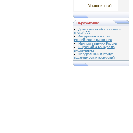
Образование
Департамент образования и
науки ЧАО
Федеральный портал
Российское образование
Минпросвещения России
Инфознайка.Конкурс по
информатике
Федеральный институт
педагогических измерений