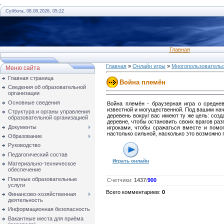
.
Суббота, 08.08.2026, 05:22
Главная
Главная
»
Онлайн игры
»
Многопользователь
Меню сайта
Главная страница
Война племён
Сведения об образовательной
организации
Основные сведения
Война племён - браузерная игра о средне
известной и могущественной. Под вашим нач
Структура и органы управления
деревень вокруг вас имеют ту же цель: соз
образовательной организацией
деревне, чтобы остановить своих врагов раз
Документы
игроками, чтобы сражаться вместе и помо
настолько сильной, насколько это возможно
Образование
Руководство
Педагогический состав
Играть онлайн
Материально-техническое
обеспечение
Платные образовательные
Счетчики
:
1437
/
900
услуги
Всего комментариев
:
0
Финансово-хозяйственная
деятельность
Информационная безопасность
Вакантные места для приёма