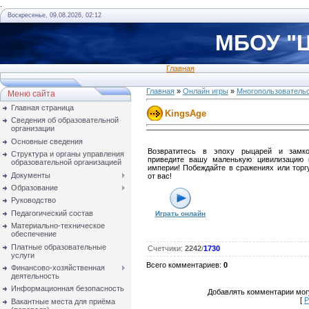
.
Воскресенье, 09.08.2026, 02:12
МБОУ "Ц
Главная
Главная
»
Онлайн игры
»
Многопользователь
Меню сайта
Главная страница
KingsAge
Сведения об образовательной
организации
Основные сведения
Возвратитесь в эпоху рыцарей и замко
Структура и органы управления
приведите вашу маленькую цивилизацию 
образовательной организацией
империи! Побеждайте в сражениях или торгу
Документы
от вас!
Образование
Руководство
Педагогический состав
Играть онлайн
Материально-техническое
обеспечение
Платные образовательные
Счетчики
:
2242
/
1730
услуги
Всего комментариев
:
0
Финансово-хозяйственная
деятельность
Информационная безопасность
Добавлять комментарии могу
[
Р
Вакантные места для приёма