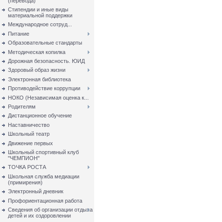
(перевода)
Стипендии и иные виды
материальной поддержки
Международное сотруд...
Питание
Образовательные стандарты
Методическая копилка
Дорожная безопасность. ЮИД
Здоровый образ жизни
Электронная библиотека
Противодействие коррупции
НОКО (Независимая оценка к...
Родителям
Дистанционное обучение
Наставничество
Школьный театр
Движение первых
Школьный спортивный клуб
"ЧЕМПИОН"
ТОЧКА РОСТА
Школьная служба медиации
(примирения)
Электронный дневник
Профориентационная работа
Сведения об организации отдыха
детей и их оздоровлении