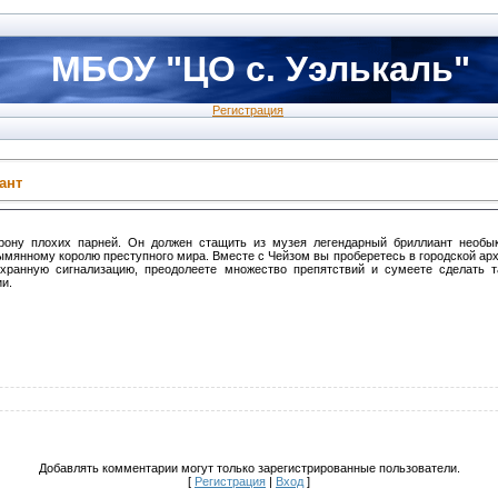
МБОУ "ЦО с. Уэлькаль"
Регистрация
ант
рону плохих парней. Он должен стащить из музея легендарный бриллиант необы
зымянному королю преступного мира. Вместе с Чейзом вы проберетесь в городской арх
охранную сигнализацию, преодолеете множество препятствий и сумеете сделать т
и.
Добавлять комментарии могут только зарегистрированные пользователи.
[
Регистрация
|
Вход
]