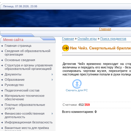
.
Пятница, 07.08.2026, 23:06
Главная
Главная
»
Онлайн игры
»
Поиск предметов
Меню сайта
Главная страница
Ник Чейз. Смертельный брилли
Сведения об образовательной
организации
Основные сведения
Детектив Чейз временно переходит на сто
Структура и органы управления
величины и передать его мистеру Иксу - бе
образовательной организацией
скопировать чертежи музея, перехитрите 
Документы
настоящие преступники попали в руки полици
Образование
Руководство
Педагогический состав
Скачать для
PC
Материально-техническое
обеспечение
Платные образовательные
Счетчики
:
452
/
359
услуги
Всего комментариев
:
0
Финансово-хозяйственная
деятельность
Информационная безопасность
Вакантные места для приёма