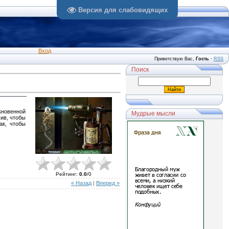
Версия для слабовидящих
Вход
Приветствую Вас
,
Гость
·
RSS
Поиск
кновенной
Мудрые мысли
ив, чтобы
ак, чтобы
Рейтинг
:
0.0
/
0
« Назад
|
Вперед »