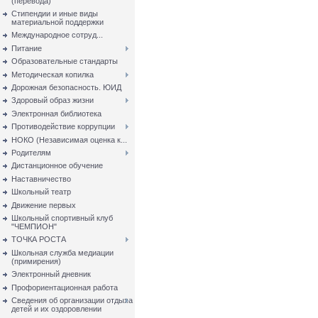
(перевода)
Стипендии и иные виды
материальной поддержки
Международное сотруд...
Питание
Образовательные стандарты
Методическая копилка
Дорожная безопасность. ЮИД
Здоровый образ жизни
Электронная библиотека
Противодействие коррупции
НОКО (Независимая оценка к...
Родителям
Дистанционное обучение
Наставничество
Школьный театр
Движение первых
Школьный спортивный клуб
"ЧЕМПИОН"
ТОЧКА РОСТА
Школьная служба медиации
(примирения)
Электронный дневник
Профориентационная работа
Сведения об организации отдыха
детей и их оздоровлении