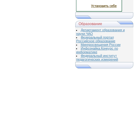
Образование
Департамент образования и
науки ЧАО
Федеральный портал
Российское образование
Минпросвещения России
Инфознайка.Конкурс по
информатике
Федеральный институт
педагогических измерений