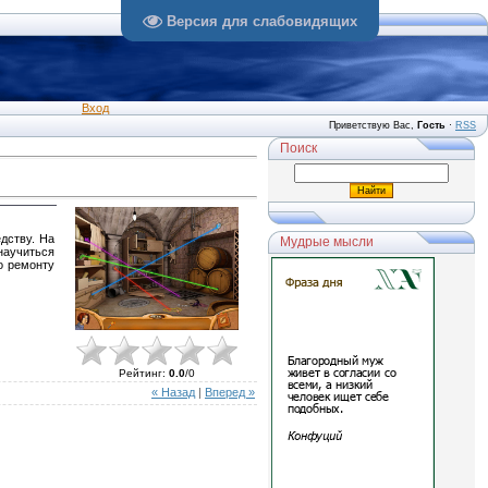
Версия для слабовидящих
Вход
Приветствую Вас
,
Гость
·
RSS
Поиск
дству. На
Мудрые мысли
научиться
о ремонту
Рейтинг
:
0.0
/
0
« Назад
|
Вперед »