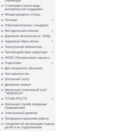
(перевода)
Стипендии и иные виды
материальной поддержки
Международное сотруд...
Питание
Образовательные стандарты
Методическая копилка
Дорожная безопасность. ЮИД
Здоровый образ жизни
Электронная библиотека
Противодействие коррупции
НОКО (Независимая оценка к...
Родителям
Дистанционное обучение
Наставничество
Школьный театр
Движение первых
Школьный спортивный клуб
"ЧЕМПИОН"
ТОЧКА РОСТА
Школьная служба медиации
(примирения)
Электронный дневник
Профориентационная работа
Сведения об организации отдыха
детей и их оздоровлении