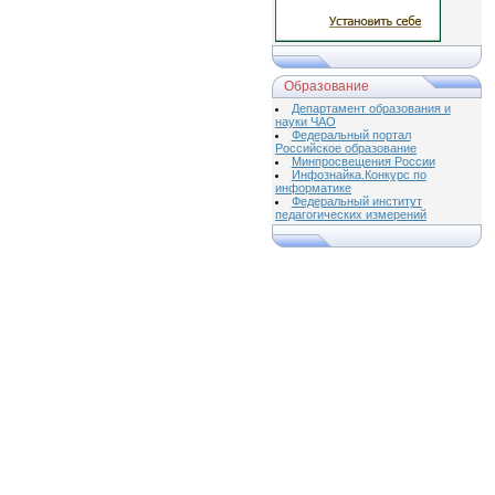
Образование
Департамент образования и
науки ЧАО
Федеральный портал
Российское образование
Минпросвещения России
Инфознайка.Конкурс по
информатике
Федеральный институт
педагогических измерений