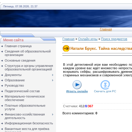
.
Пятница, 07.08.2026, 21:37
Главная
Главная
»
Онлайн игры
»
Поиск предметов
Меню сайта
Главная страница
Натали Брукс. Тайна наследств
Сведения об образовательной
организации
Основные сведения
В этой детективной игре вам необходимо п
Структура и органы управления
каждом уровне вас ждет множество непросты
образовательной организацией
вскрывать сейфы, расшифровывать древние 
Документы
старинных механизмов и современной элект
Образование
Руководство
Педагогический состав
Играть онлайн
Скачать для
PC
Материально-техническое
обеспечение
Платные образовательные
Счетчики
:
412
/
0
/
367
услуги
Всего комментариев
:
0
Финансово-хозяйственная
деятельность
Информационная безопасность
Вакантные места для приёма