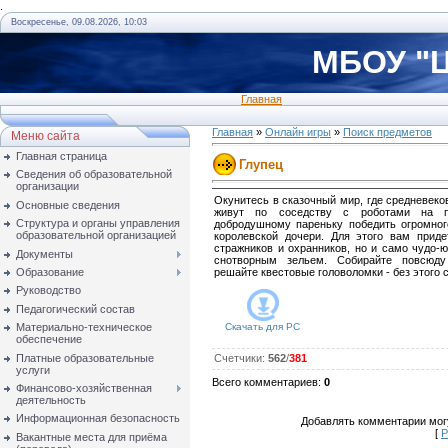
.
Воскресенье, 09.08.2026, 10:03
МБОУ "Ц
Главная
Главная
»
Онлайн игры
»
Поиск предметов
Меню сайта
Главная страница
Глупец
Сведения об образовательной
организации
Окунитесь в сказочный мир, где средневек
Основные сведения
живут по соседству с роботами на п
Структура и органы управления
добродушному пареньку победить огромног
образовательной организацией
королевской дочери. Для этого вам приде
стражников и охранников, но и само чудо-
Документы
снотворным зельем. Собирайте повсюд
Образование
решайте квестовые головоломки - без этого 
Руководство
Педагогический состав
Материально-техническое
Скачать для
PC
обеспечение
Платные образовательные
Счетчики
:
562
/
381
услуги
Всего комментариев
:
0
Финансово-хозяйственная
деятельность
Информационная безопасность
Добавлять комментарии могу
[
Р
Вакантные места для приёма