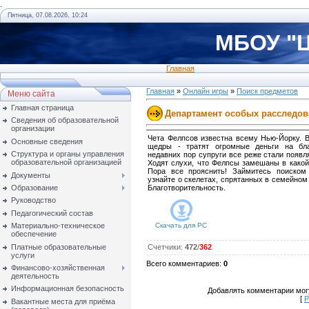
.
Пятница, 07.08.2026, 10:24
МБОУ "Ц
Главная
Главная
»
Онлайн игры
»
Поиск предметов
Меню сайта
Главная страница
Департамент особых расследо
Сведения об образовательной
организации
Чета Фелпсов известна всему Нью-Йорку. В
Основные сведения
щедры - тратят огромные деньги на бла
Структура и органы управления
недавних пор супруги все реже стали появл
образовательной организацией
Ходят слухи, что Фелпсы замешаны в какой-
Пора все прояснить! Займитесь поиском
Документы
узнайте о скелетах, спрятанных в семейно
Образование
Благотворительность.
Руководство
Педагогический состав
Материально-техническое
Скачать для
PC
обеспечение
Платные образовательные
Счетчики
:
472
/
362
услуги
Всего комментариев
:
0
Финансово-хозяйственная
деятельность
Информационная безопасность
Добавлять комментарии могу
[
Р
Вакантные места для приёма