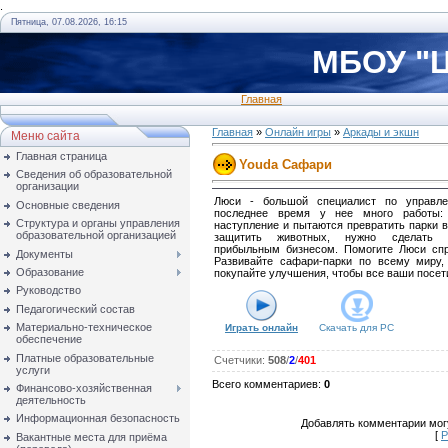
.
Пятница, 07.08.2026, 16:15
МБОУ "Ц
Главная
Главная
»
Онлайн игры
»
Аркады и экшн
Меню сайта
Главная страница
Youda Сафари
Сведения об образовательной
организации
Люси - большой специалист по управле
Основные сведения
последнее время у нее много работы:
Структура и органы управления
наступление и пытаются превратить парки в
образовательной организацией
защитить животных, нужно сделать 
прибыльным бизнесом. Помогите Люси спр
Документы
Развивайте сафари-парки по всему миру,
Образование
покупайте улучшения, чтобы все ваши посет
Руководство
Педагогический состав
Материально-техническое
Играть онлайн
Скачать для
PC
обеспечение
Платные образовательные
Счетчики
:
508
/
2
/
401
услуги
Всего комментариев
:
0
Финансово-хозяйственная
деятельность
Информационная безопасность
Добавлять комментарии могу
[
Р
Вакантные места для приёма