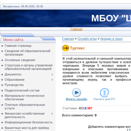
.
Воскресенье, 09.08.2026, 03:36
МБОУ "Ц
Главная
Главная
»
Онлайн игры
»
Аркады и экшн
Меню сайта
Главная страница
Туртикс
Сведения об образовательной
организации
В этой увлекательной и смешной компьютер
Основные сведения
отправиться в далекое путешествие и осво
Структура и органы управления
черепашек. Впереди 5 игровых миров и
образовательной организацией
коварными и опасными противниками.
понравится всем любителям классических
Документы
уровня сложности позволяют выбрать
Образование
начинающему игроку, так и професси
монстров.
Руководство
Педагогический состав
Материально-техническое
обеспечение
Играть онлайн
Скачать для
PC
Платные образовательные
услуги
Счетчики
:
483
/
2
/
387
Финансово-хозяйственная
Всего комментариев
:
0
деятельность
Информационная безопасность
Добавлять комментарии могу
Вакантные места для приёма
[
Р