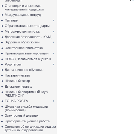
(перевода)
Стипендии и иные виды
материальной поддержки
Международное сотруд...
Питание
Образовательные стандарты
Методическая копилка
Дорожная безопасность. ЮИД
Здоровый образ жизни
Электронная библиотека
Противодействие коррупции
НОКО (Независимая оценка к...
Родителям
Дистанционное обучение
Наставничество
Школьный театр
Движение первых
Школьный спортивный клуб
"ЧЕМПИОН"
ТОЧКА РОСТА
Школьная служба медиации
(примирения)
Электронный дневник
Профориентационная работа
Сведения об организации отдыха
детей и их оздоровлении