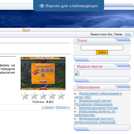
Версия для слабовидящих
Вход
Приветствую Вас
,
Гость
·
RSS
Поиск
 ферму на
Мудрые мысли
 передачи
 крылатые
Образование
Департамент образования и
науки ЧАО
Федеральный портал
Рейтинг
:
0.0
/
0
Российское образование
« Назад
|
Вперед »
Минпросвещения России
Инфознайка.Конкурс по
информатике
Федеральный институт
педагогических измерений