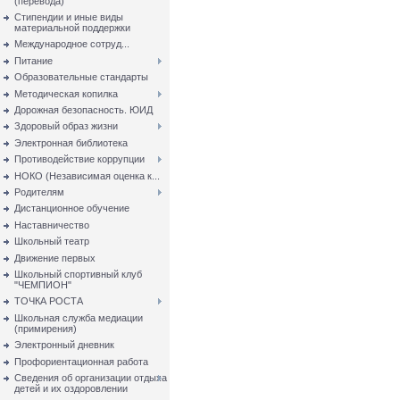
(перевода)
Стипендии и иные виды
материальной поддержки
Международное сотруд...
Питание
Образовательные стандарты
Методическая копилка
Дорожная безопасность. ЮИД
Здоровый образ жизни
Электронная библиотека
Противодействие коррупции
НОКО (Независимая оценка к...
Родителям
Дистанционное обучение
Наставничество
Школьный театр
Движение первых
Школьный спортивный клуб
"ЧЕМПИОН"
ТОЧКА РОСТА
Школьная служба медиации
(примирения)
Электронный дневник
Профориентационная работа
Сведения об организации отдыха
детей и их оздоровлении