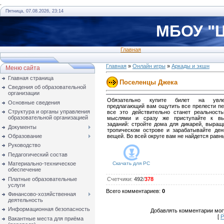
.
Пятница, 07.08.2026, 23:14
МБОУ "Ц
Главная
Главная
»
Онлайн игры
»
Аркады и экшн
Меню сайта
Главная страница
Поселенцы Джека
Сведения об образовательной
организации
Обязательно купите билет на увлек
Основные сведения
предлагающий вам ощутить все прелести пе
Структура и органы управления
все это действительно станет реальность
образовательной организацией
мыслями и сразу же приступайте к вы
заданий: стройте дома для дикарей, выращ
Документы
тропическом острове и зарабатывайте ден
Образование
вещей. Во всей округе вам не найдется равн
Руководство
Педагогический состав
Материально-техническое
Скачать для
PC
обеспечение
Платные образовательные
Счетчики
:
492
/
378
услуги
Всего комментариев
:
0
Финансово-хозяйственная
деятельность
Информационная безопасность
Добавлять комментарии могу
[
Р
Вакантные места для приёма