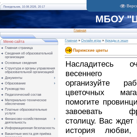
.
Верс
Понедельник, 10.08.2026, 20:17
МБОУ "Ц
Главная
Главная
»
Онлайн игры
»
Аркады и экшн
Меню сайта
Главная страница
Парижские цветы
Сведения об образовательной
организации
Насладитесь оч
Основные сведения
Структура и органы управления
весеннего 
образовательной организацией
Документы
организуйте ра
Образование
Руководство
цветочных маг
Педагогический состав
помогите провинц
Материально-техническое
обеспечение
завоевать фра
Платные образовательные
услуги
столицу. Вас ждет
Финансово-хозяйственная
деятельность
история любви, 
Информационная безопасность
Вакантные места для приёма