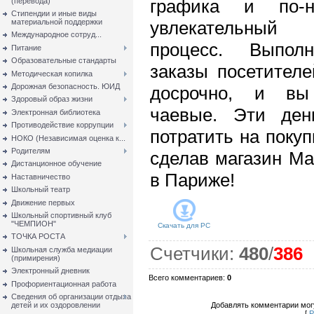
графика и по-н
(перевода)
Стипендии и иные виды
материальной поддержки
увлекательный
Международное сотруд...
процесс. Выпол
Питание
Образовательные стандарты
заказы посетителе
Методическая копилка
Дорожная безопасность. ЮИД
досрочно, и вы
Здоровый образ жизни
чаевые. Эти ден
Электронная библиотека
Противодействие коррупции
потратить на покуп
НОКО (Независимая оценка к...
Родителям
сделав магазин М
Дистанционное обучение
в Париже!
Наставничество
Школьный театр
Движение первых
Школьный спортивный клуб
"ЧЕМПИОН"
Скачать для
PC
ТОЧКА РОСТА
Счетчики
:
480
/
386
Школьная служба медиации
(примирения)
Электронный дневник
Всего комментариев
:
0
Профориентационная работа
Сведения об организации отдыха
детей и их оздоровлении
Добавлять комментарии могу
[
Р