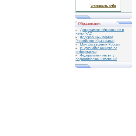
Образование
Департамент образования и
науки ЧАО
Федеральный портал
Российское образование
Минпросвещения России
Инфознайка.Конкурс по
информатике
Федеральный институт
педагогических измерений