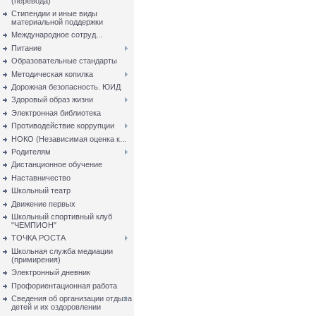
(перевода)
Стипендии и иные виды
материальной поддержки
Международное сотруд...
Питание
Образовательные стандарты
Методическая копилка
Дорожная безопасность. ЮИД
Здоровый образ жизни
Электронная библиотека
Противодействие коррупции
НОКО (Независимая оценка к...
Родителям
Дистанционное обучение
Наставничество
Школьный театр
Движение первых
Школьный спортивный клуб
"ЧЕМПИОН"
ТОЧКА РОСТА
Школьная служба медиации
(примирения)
Электронный дневник
Профориентационная работа
Сведения об организации отдыха
детей и их оздоровлении