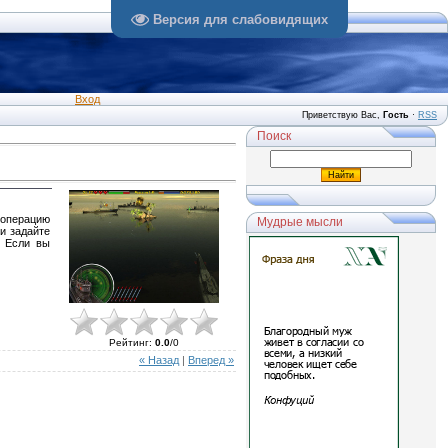
Версия для слабовидящих
Вход
Приветствую Вас
,
Гость
·
RSS
Поиск
 операцию
Мудрые мысли
и задайте
. Если вы
Рейтинг
:
0.0
/
0
« Назад
|
Вперед »