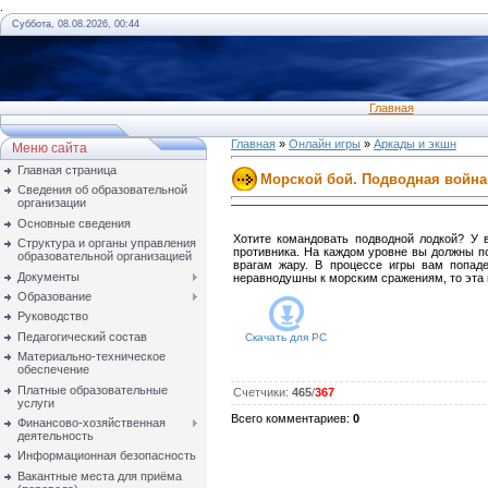
.
Суббота, 08.08.2026, 00:44
Главная
Главная
»
Онлайн игры
»
Аркады и экшн
Меню сайта
Главная страница
Морской бой. Подводная война
Сведения об образовательной
организации
Основные сведения
Хотите командовать подводной лодкой? У 
Структура и органы управления
противника. На каждом уровне вы должны п
образовательной организацией
врагам жару. В процессе игры вам попад
Документы
неравнодушны к морским сражениям, то эта 
Образование
Руководство
Педагогический состав
Скачать для
PC
Материально-техническое
обеспечение
Платные образовательные
Счетчики
:
465
/
367
услуги
Всего комментариев
:
0
Финансово-хозяйственная
деятельность
Информационная безопасность
Вакантные места для приёма