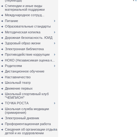
(перевода)
Стипендии и иные виды
материальной поддержки
Международное сотруд...
Питание
Образовательные стандарты
Методическая копилка
Дорожная безопасность. ЮИД
Здоровый образ жизни
Электронная библиотека
Противодействие коррупции
НОКО (Независимая оценка к...
Родителям
Дистанционное обучение
Наставничество
Школьный театр
Движение первых
Школьный спортивный клуб
"ЧЕМПИОН"
ТОЧКА РОСТА
Школьная служба медиации
(примирения)
Электронный дневник
Профориентационная работа
Сведения об организации отдыха
детей и их оздоровлении