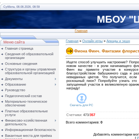
.
Суббота, 08.08.2026, 08:59
МБОУ "Ц
Главная
Главная
»
Онлайн игры
»
Аркады и экшн
Меню сайта
Главная страница
Фиона Финч. Фантазии флорис
Сведения об образовательной
организации
Ищете способ улучшить настроение? Попро
Основные сведения
новом качестве - в роли начинающего фл
Структура и органы управления
Финч вы примете участие в конкурсе
образовательной организацией
благоустройством бабушкиного сада и ра
невиданных цветов. Что получится, если 
Документы
роскошный пион? Попробуйте узнать это 
Образование
запущенный участок в великолепную оранж
награду!
Руководство
Педагогический состав
Материально-техническое
обеспечение
Скачать для
PC
Платные образовательные
услуги
Счетчики
:
473
/
357
Финансово-хозяйственная
Всего комментариев
:
0
деятельность
Информационная безопасность
Добавлять комментарии могу
Вакантные места для приёма
[
Р