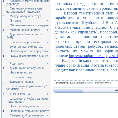
Вакантные места для приёма
активных
граждан России к тема
(перевода)
их к повышению своего уровня зн
Стипендии и иные виды
материальной поддержки
Второй тематический этап Эст
Международное сотруд...
заработать и управлять» нап
Питание
руководители Шулбаева И.В и А
Образовательные стандарты
классные часы, где учащиеся 6-8
Методическая копилка
деньги - как управлять", поговор
Дорожная безопасность.
деньгами,
выполнили практиче
ЮИД
аспекты и прошли тестирование
Здоровый образ жизни
полезных статей, ребусов, загадо
Электронная библиотека
Скачать их можно на официа
Противодействие коррупции
разделе
https://моифинансы.рф/estaf
НОКО (Независимая оценка
к...
Всероссийская просветительска
Родителям
плане организация 3 этапа (октяб
Дистанционное обучение
кредит: как правильно брать и гас
Наставничество
Школьный театр
Движение первых
Просмотров
: 295 |
Добавил
:
uelkal
|
Рейтинг
:
0.0
/
0
Школьный спортивный клуб
"ЧЕМПИОН"
Cop
ТОЧКА РОСТА
Школьная служба медиации
(примирения)
Электронный дневник
Профориентационная работа
Сведения об организации