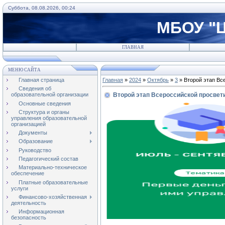
Суббота, 08.08.2026, 00:24
МБОУ "Ц
ГЛАВНАЯ
МЕНЮ САЙТА
Главная страница
Главная
»
2024
»
Октябрь
»
3
» Второй этап Вс
Сведения об
Второй этап Всероссийской просве
образовательной организации
Основные сведения
Структура и органы
управления образовательной
организацией
Документы
Образование
Руководство
Педагогический состав
Материально-техническое
обеспечение
Платные образовательные
услуги
Финансово-хозяйственная
деятельность
Информационная
безопасность