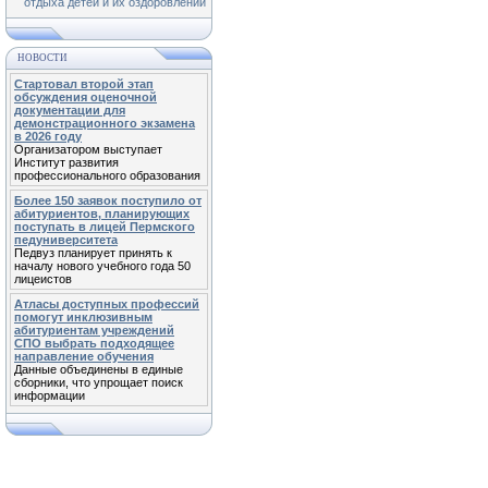
отдыха детей и их оздоровлении
НОВОСТИ
Стартовал второй этап
обсуждения оценочной
документации для
демонстрационного экзамена
в 2026 году
Организатором выступает
Институт развития
профессионального образования
Более 150 заявок поступило от
абитуриентов, планирующих
поступать в лицей Пермского
педуниверситета
Педвуз планирует принять к
началу нового учебного года 50
лицеистов
Атласы доступных профессий
помогут инклюзивным
абитуриентам учреждений
СПО выбрать подходящее
направление обучения
Данные объединены в единые
сборники, что упрощает поиск
информации