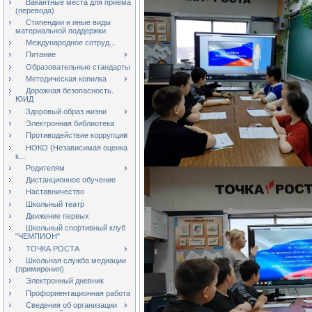
Вакантные места для приёма
(перевода)
Стипендии и иные виды
материальной поддержки
Международное сотруд...
Питание
Образовательные стандарты
Методическая копилка
Дорожная безопасность.
ЮИД
Здоровый образ жизни
Электронная библиотека
Противодействие коррупции
НОКО (Независимая оценка
к...
Родителям
Дистанционное обучение
Наставничество
Школьный театр
Движение первых
Школьный спортивный клуб
"ЧЕМПИОН"
ТОЧКА РОСТА
Школьная служба медиации
(примирения)
Электронный дневник
Профориентационная работа
Сведения об организации