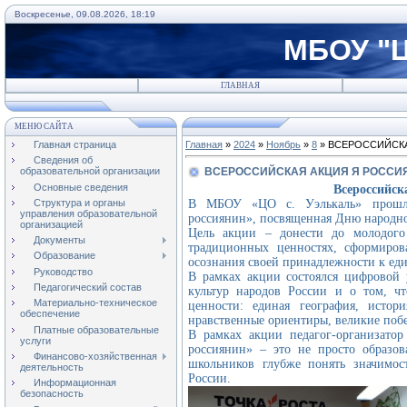
Воскресенье, 09.08.2026, 18:19
МБОУ "Ц
ГЛАВНАЯ
МЕНЮ САЙТА
Главная страница
Главная
»
2024
»
Ноябрь
»
8
» ВСЕРОССИЙСК
Сведения об
ВСЕРОССИЙСКАЯ АКЦИЯ Я РОССИ
образовательной организации
Основные сведения
Всероссийск
Структура и органы
В МБОУ «ЦО с. Уэлькаль» прошла 
управления образовательной
россиянин», посвященная Дню народно
организацией
Цель акции – донести до молодого
Документы
традиционных ценностях, сформиров
Образование
осознания своей принадлежности к ед
Руководство
В рамках акции состоялся цифровой 
Педагогический состав
культур народов России и о том, ч
Материально-техническое
ценности: единая география, истор
обеспечение
нравственные ориентиры, великие поб
Платные образовательные
В рамках акции педагог-организато
услуги
россиянин» – это не просто образов
Финансово-хозяйственная
школьников глубже понять значимос
деятельность
России.
Информационная
безопасность