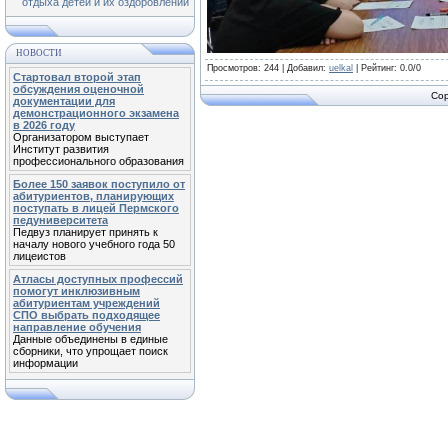
отдыха детей и их оздоровлении
НОВОСТИ
Просмотров
: 244 |
Добавил
:
uelkal
|
Рейтинг
:
0.0
/
0
Стартовал второй этап
обсуждения оценочной
Cop
документации для
демонстрационного экзамена
в 2026 году
Организатором выступает
Институт развития
профессионального образования
Более 150 заявок поступило от
абитуриентов, планирующих
поступать в лицей Пермского
педуниверситета
Педвуз планирует принять к
началу нового учебного года 50
лицеистов
Атласы доступных профессий
помогут инклюзивным
абитуриентам учреждений
СПО выбрать подходящее
направление обучения
Данные объединены в единые
сборники, что упрощает поиск
информации