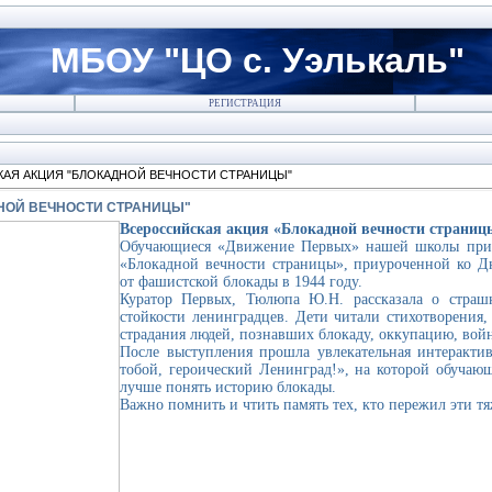
МБОУ "ЦО с. Уэлькаль"
РЕГИСТРАЦИЯ
АЯ АКЦИЯ "БЛОКАДНОЙ ВЕЧНОСТИ СТРАНИЦЫ"
НОЙ ВЕЧНОСТИ СТРАНИЦЫ"
Всероссийская акция «Блокадной вечности страниц
Обучающиеся «Движение Первых» нашей школы прин
«Блокадной вечности страницы», приуроченной ко Д
от фашистской блокады в 1944 году.
Куратор Первых, Тюлюпа Ю.Н. рассказала о страш
стойкости ленинградцев. Дети читали стихотворения,
страдания людей, познавших блокаду, оккупацию, войн
После выступления прошла увлекательная интеракти
тобой, героический Ленинград!», на которой обучаю
лучше понять историю блокады.
Важно помнить и чтить память тех, кто пережил эти т