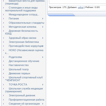
Вакантные места для приёма
(перевода)
Стипендии и иные виды
Просмотров
: 175 |
Добавил
:
uelkal
|
Рейтинг
:
0.0
/
0
материальной поддержки
Международное сотруд...
Питание
Образовательные стандарты
Методическая копилка
Дорожная безопасность.
ЮИД
Здоровый образ жизни
Электронная библиотека
Противодействие коррупции
НОКО (Независимая оценка
к...
Родителям
Дистанционное обучение
Наставничество
Школьный театр
Движение первых
Школьный спортивный клуб
"ЧЕМПИОН"
ТОЧКА РОСТА
Школьная служба медиации
(примирения)
Электронный дневник
Профориентационная работа
Сведения об организации