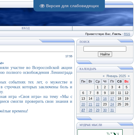
Версия для слабовидящих
ВХОД
Приветствую Вас
,
Гость
·
RSS
ПОИСК
17:55
ы»
яли участие во Всероссийской акции
КАЛЕНДАРЬ
ню полного освобождения Ленинграда
«
Январь 2025
»
Пн
Вт
Ср
Чт
Пт
Сб
Вс
ных событиях тех лет, о мужестве и
 в строчках которых заключены боль и
1
2
3
4
5
у.
6
7
8
9
10
11
12
вная игра «Своя игра» на тему «Мы с
13
14
15
16
17
18
19
щиеся смогли проверить свои знания и
20
21
22
23
24
25
26
27
28
29
30
31
яжёлые времена!
МУДРЫЕ МЫСЛИ