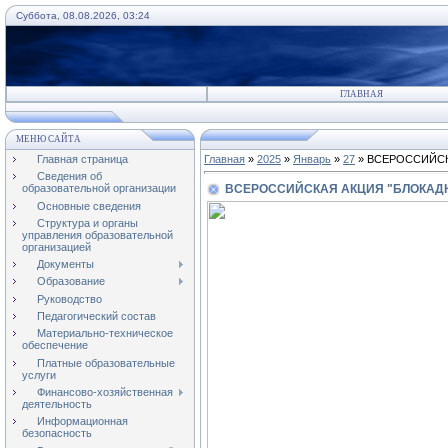
Суббота, 08.08.2026, 03:24
ГЛАВНАЯ
МЕНЮ САЙТА
Главная страница
Главная
»
2025
»
Январь
»
27
» ВСЕРОССИЙСК
Сведения об
ВСЕРОССИЙСКАЯ АКЦИЯ "БЛОКАД
образовательной организации
Основные сведения
Структура и органы
управления образовательной
организацией
Документы
Образование
Руководство
Педагогический состав
Материально-техническое
обеспечение
Платные образовательные
услуги
Финансово-хозяйственная
деятельность
Информационная
безопасность