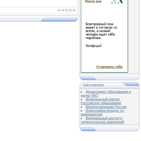
ОБРАЗОВАНИЕ
Департамент образования и
науки ЧАО
Федеральный портал
Российское образование
Минпросвещения России
Инфознайка.Конкурс по
информатике
Федеральный институт
педагогических измерений