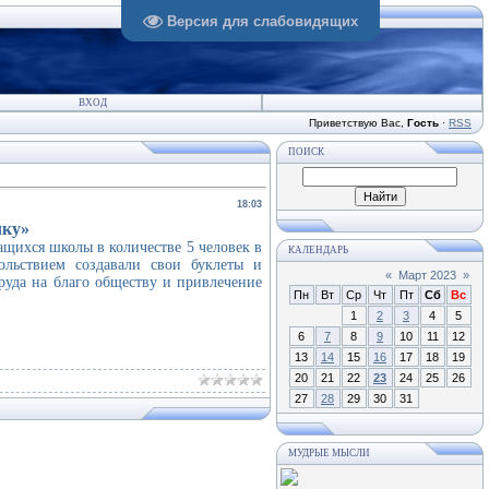
Версия для слабовидящих
ВХОД
Приветствую Вас
,
Гость
·
RSS
ПОИСК
18:03
чку»
ихся школы в количестве 5 человек в
КАЛЕНДАРЬ
льствием создавали свои буклеты и
«
Март 2023
»
руда на благо обществу и привлечение
Пн
Вт
Ср
Чт
Пт
Сб
Вс
1
2
3
4
5
6
7
8
9
10
11
12
13
14
15
16
17
18
19
20
21
22
23
24
25
26
27
28
29
30
31
МУДРЫЕ МЫСЛИ