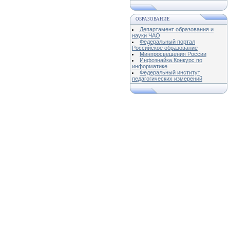
ОБРАЗОВАНИЕ
Департамент образования и
науки ЧАО
Федеральный портал
Российское образование
Минпросвещения России
Инфознайка.Конкурс по
информатике
Федеральный институт
педагогических измерений