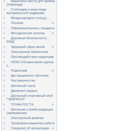
Вакантные места для приёма
(перевода)
Стипендии и иные виды
материальной поддержки
Международное сотруд...
Питание
Образовательные стандарты
Методическая копилка
Дорожная безопасность.
ЮИД
Здоровый образ жизни
Электронная библиотека
Противодействие коррупции
НОКО (Независимая оценка
к...
Родителям
Дистанционное обучение
Наставничество
Школьный театр
Движение первых
Школьный спортивный клуб
"ЧЕМПИОН"
ТОЧКА РОСТА
Школьная служба медиации
(примирения)
Электронный дневник
Профориентационная работа
Сведения об организации