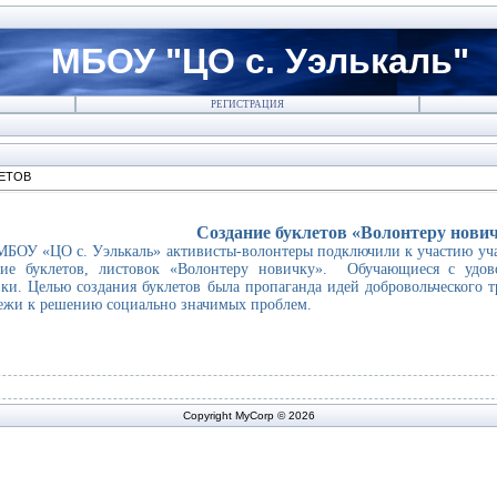
МБОУ "ЦО с. Уэлькаль"
РЕГИСТРАЦИЯ
ЕТОВ
Создание буклетов
«Волонтеру нови
У «ЦО с. Уэлькаль» активисты-волонтеры подключили к участию учащ
ние буклетов, листовок
«Волонтеру новичку»
. Обучающиеся с удово
вки. Целью создания буклетов была пропаганда идей добровольческого т
ежи к решению социально значимых проблем.
Copyright MyCorp © 2026