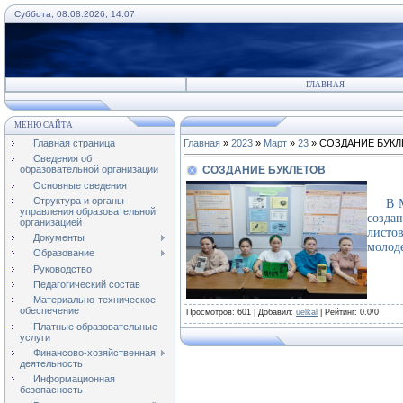
Суббота, 08.08.2026, 14:07
ГЛАВНАЯ
МЕНЮ САЙТА
Главная страница
Главная
»
2023
»
Март
»
23
» СОЗДАНИЕ БУКЛ
Сведения об
СОЗДАНИЕ БУКЛЕТОВ
образовательной организации
Основные сведения
Структура и органы
В МБО
управления образовательной
созда
организацией
листо
Документы
молод
Образование
Руководство
Педагогический состав
Материально-техническое
обеспечение
Просмотров
: 601 |
Добавил
:
uelkal
|
Рейтинг
:
0.0
/
0
Платные образовательные
услуги
Финансово-хозяйственная
деятельность
Информационная
безопасность