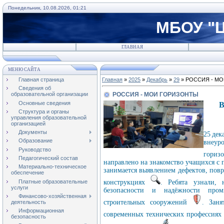
Понедельник, 10.08.2026, 01:21
МБОУ "Ц
ГЛАВНАЯ
МЕНЮ САЙТА
Главная страница
Главная
»
2025
»
Декабрь
»
29
» РОССИЯ - М
Сведения об
РОССИЯ - МОИ ГОРИЗОНТЫ
образовательной организации
Основные сведения
В
Структура и органы
управления образовательной
организацией
Документы
25 де
Образование
внеур
Руководство
гориз
Педагогический состав
направлено на знакомство учащихся с 
Материально-техническое
занимается выявлением дефектов, повр
обеспечение
Платные образовательные
конструкциях
. Ребята узнали, 
услуги
безопасности и надёжности пром
Финансово-хозяйственная
строительных сооружений
. Заня
деятельность
Информационная
современных технических профессия
безопасность