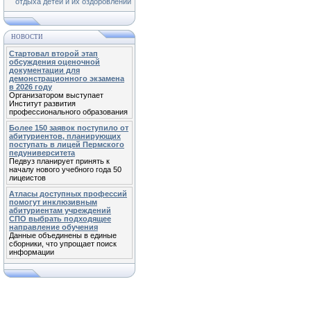
отдыха детей и их оздоровлении
НОВОСТИ
Стартовал второй этап
обсуждения оценочной
документации для
демонстрационного экзамена
в 2026 году
Организатором выступает
Институт развития
профессионального образования
Более 150 заявок поступило от
абитуриентов, планирующих
поступать в лицей Пермского
педуниверситета
Педвуз планирует принять к
началу нового учебного года 50
лицеистов
Атласы доступных профессий
помогут инклюзивным
абитуриентам учреждений
СПО выбрать подходящее
направление обучения
Данные объединены в единые
сборники, что упрощает поиск
информации