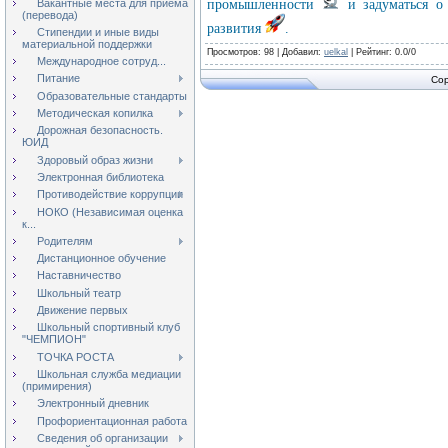
Вакантные места для приёма
промышленности
и задуматься о 
(перевода)
развития
.
Стипендии и иные виды
материальной поддержки
Просмотров
: 98 |
Добавил
:
uelkal
|
Рейтинг
:
0.0
/
0
Международное сотруд...
Питание
Cop
Образовательные стандарты
Методическая копилка
Дорожная безопасность.
ЮИД
Здоровый образ жизни
Электронная библиотека
Противодействие коррупции
НОКО (Независимая оценка
к...
Родителям
Дистанционное обучение
Наставничество
Школьный театр
Движение первых
Школьный спортивный клуб
"ЧЕМПИОН"
ТОЧКА РОСТА
Школьная служба медиации
(примирения)
Электронный дневник
Профориентационная работа
Сведения об организации