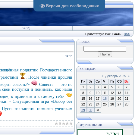
Версия для слабовидящих
ВХОД
Приветствую Вас
,
Гость
·
RSS
ПОИСК
12:15
КАЛЕНДАРЬ
свящённая поднятию Государственного
«
Декабрь 2025
»
грамотами
. После линейки прошли
Пн
Вт
Ср
Чт
Пт
Сб
Вс
оворит совесть?»
Совесть — это не
1
2
3
4
5
6
7
за свои поступки и понимать, как наши
8
9
10
11
12
13
14
юдям, к правилам и к самому себе.
15
16
17
18
19
20
21
ики: - Ситуационная игра «Выбор без
22
23
24
25
26
27
28
. Пусть это занятие поможет ученикам
29
30
31
МУДРЫЕ МЫСЛИ