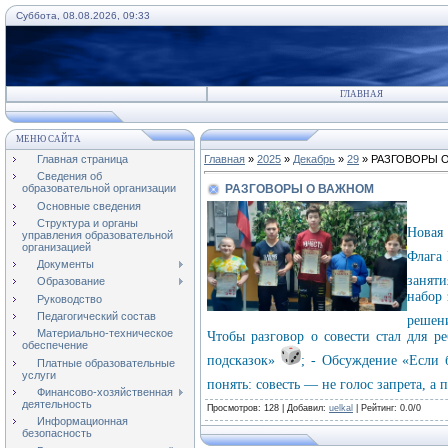
Суббота, 08.08.2026, 09:33
ГЛАВНАЯ
МЕНЮ САЙТА
Главная страница
Главная
»
2025
»
Декабрь
»
29
» РАЗГОВОРЫ 
Сведения об
РАЗГОВОРЫ О ВАЖНОМ
образовательной организации
Основные сведения
Структура и органы
Новая
управления образовательной
организацией
Флага
Документы
заняти
Образование
набор 
Руководство
Педагогический состав
решени
Материально-техническое
Чтобы разговор о совести стал для 
обеспечение
подсказок»
; - Обсуждение «Если
Платные образовательные
услуги
понять: совесть — не голос запрета, а 
Финансово-хозяйственная
деятельность
Просмотров
: 128 |
Добавил
:
uelkal
|
Рейтинг
:
0.0
/
0
Информационная
безопасность