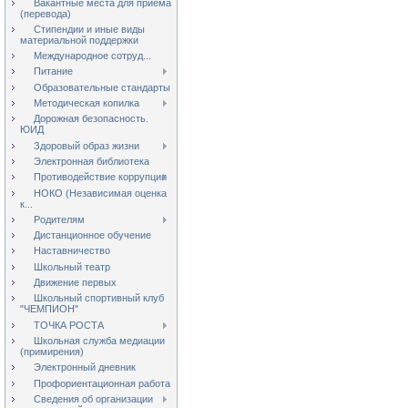
Вакантные места для приёма
(перевода)
Стипендии и иные виды
материальной поддержки
Международное сотруд...
Питание
Образовательные стандарты
Методическая копилка
Дорожная безопасность.
ЮИД
Здоровый образ жизни
Электронная библиотека
Противодействие коррупции
НОКО (Независимая оценка
к...
Родителям
Дистанционное обучение
Наставничество
Школьный театр
Движение первых
Школьный спортивный клуб
"ЧЕМПИОН"
ТОЧКА РОСТА
Школьная служба медиации
(примирения)
Электронный дневник
Профориентационная работа
Сведения об организации