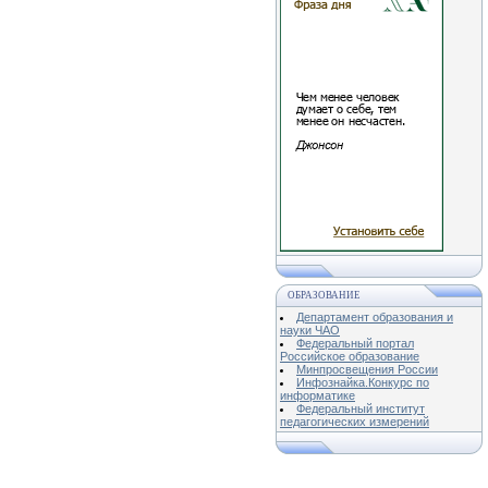
ОБРАЗОВАНИЕ
Департамент образования и
науки ЧАО
Федеральный портал
Российское образование
Минпросвещения России
Инфознайка.Конкурс по
информатике
Федеральный институт
педагогических измерений