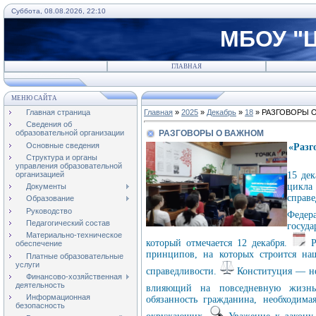
Суббота, 08.08.2026, 22:10
МБОУ "Ц
ГЛАВНАЯ
МЕНЮ САЙТА
Главная страница
Главная
»
2025
»
Декабрь
»
18
» РАЗГОВОРЫ 
Сведения об
РАЗГОВОРЫ О ВАЖНОМ
образовательной организации
Основные сведения
«Разг
Структура и органы
управления образовательной
организацией
15 де
цикла
Документы
справ
Образование
Руководство
Феде
Педагогический состав
госуд
Материально-техническое
который отмечается 12 декабря.
Р
обеспечение
принципов, на которых строится наш
Платные образовательные
услуги
справедливости.
Конституция — не
Финансово-хозяйственная
деятельность
влияющий на повседневную жизн
Информационная
обязанность гражданина, необходим
безопасность