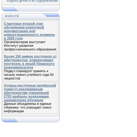
отдыха детей и их оздоровлении
НОВОСТИ
Стартовал второй этап
обсуждения оценочной
документации для
демонстрационного экзамена
в 2026 году
Организатором выступает
Институт развития
профессионального образования
Более 150 заявок поступило от
абитуриентов, планирующих
поступать в лицей Пермского
педуниверситета
Педвуз планирует принять к
началу нового учебного года 50
лицеистов
Атласы доступных профессий
помогут инклюзивным
абитуриентам учреждений
СПО выбрать подходящее
направление обучения
Данные объединены в единые
сборники, что упрощает поиск
информации