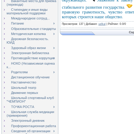
окружающих.
Уважение к закону 
Вакантные места для приёма
(перевода)
стабильного развития государства.
Стипендии и иные виды
правовую грамотность, чувство отве
материальной поддержки
которых строится наше общество.
Международное сотруд...
Питание
Просмотров
: 137 |
Добавил
:
uelkal
|
Рейтинг
:
0.0
/
0
Образовательные стандарты
Cop
Методическая копилка
Дорожная безопасность.
ЮИД
Здоровый образ жизни
Электронная библиотека
Противодействие коррупции
НОКО (Независимая оценка
к...
Родителям
Дистанционное обучение
Наставничество
Школьный театр
Движение первых
Школьный спортивный клуб
"ЧЕМПИОН"
ТОЧКА РОСТА
Школьная служба медиации
(примирения)
Электронный дневник
Профориентационная работа
Сведения об организации