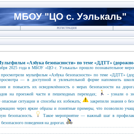
МБОУ "ЦО с. Уэлькаль"
РЕГИСТРАЦИЯ
ультфильм «Азбука безопасности» по теме «ДДТТ» (дорожно‑
абря 2025 года в МБОУ «ЦО с. Уэлькаль» прошло познавательное меро
а просмотрели мультфильм «Азбука безопасности» по теме «ДДТТ» (дор
просмотра — в доступной и увлекательной форме напомнить школ
ния и повысить их осведомлённость о мерах безопасности на дорог
одов на проезжей части и пешеходных переходах;
- узнали о зн
е опасные ситуации и способы их избежать;
закрепили знания о без
мацию через яркие образы и понятные примеры, что позволило учащ
нную безопасность.
Такое мероприятие — важный шаг в профилакт
 безопасного поведения на дорогах.