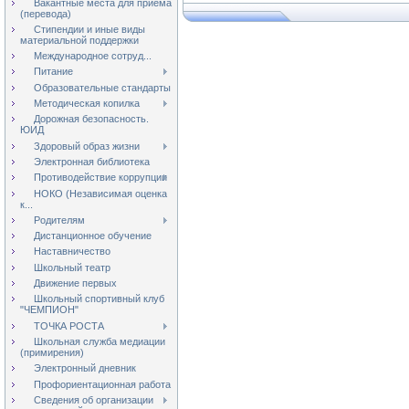
Вакантные места для приёма
(перевода)
Стипендии и иные виды
материальной поддержки
Международное сотруд...
Питание
Образовательные стандарты
Методическая копилка
Дорожная безопасность.
ЮИД
Здоровый образ жизни
Электронная библиотека
Противодействие коррупции
НОКО (Независимая оценка
к...
Родителям
Дистанционное обучение
Наставничество
Школьный театр
Движение первых
Школьный спортивный клуб
"ЧЕМПИОН"
ТОЧКА РОСТА
Школьная служба медиации
(примирения)
Электронный дневник
Профориентационная работа
Сведения об организации