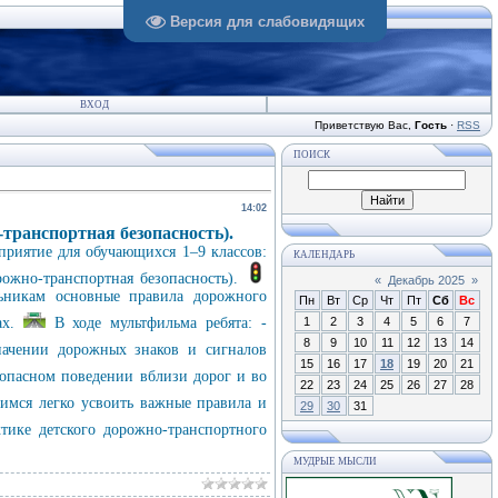
Версия для слабовидящих
ВХОД
Приветствую Вас
,
Гость
·
RSS
ПОИСК
14:02
транспортная безопасность).
приятие для обучающихся 1–9 классов:
КАЛЕНДАРЬ
ожно‑транспортная безопасность).
«
Декабрь 2025
»
ьникам основные правила дорожного
Пн
Вт
Ср
Чт
Пт
Сб
Вс
ах.
В ходе мультфильма ребята: -
1
2
3
4
5
6
7
8
9
10
11
12
13
14
ачении дорожных знаков и сигналов
15
16
17
18
19
20
21
опасном поведении вблизи дорог и во
22
23
24
25
26
27
28
имся легко усвоить важные правила и
29
30
31
ике детского дорожно‑транспортного
МУДРЫЕ МЫСЛИ