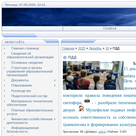
Пятница, 07.08.2026, 22:41
ГЛАВНАЯ
МЕНЮ САЙТА
Главная страница
Главная
»
2025
»
Декабрь
»
18
» ПДД
Сведения об
ПДД
образовательной организации
Основные сведения
М
Структура и органы
15 дек
управления образовательной
организацией
ребят
Документы
Цель 
Образование
движе
Руководство
повторили правила поведения пешех
Педагогический состав
Материально-техническое
светофора;
- - разобрали типичны
обеспечение
дворах.
Мультфильм подавал инфор
Платные образовательные
услуги
осознать ответственность за собстве
Финансово-хозяйственная
деятельность
травматизма и формировании культуры
Информационная
безопасность
Просмотров
: 89 |
Добавил
:
uelkal
|
Рейтинг
:
0.0
/
0