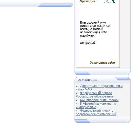
ОБРАЗОВАНИЕ
Департамент образования и
науки ЧАО
Федеральный портал
Российское образование
Минпросвещения России
Инфознайка.Конкурс по
информатике
Федеральный институт
педагогических измерений