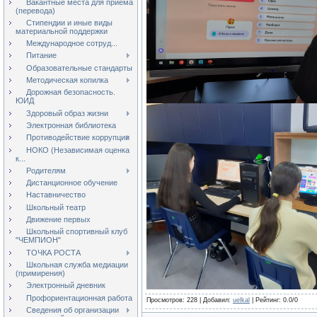
Вакантные места для приёма
(перевода)
Стипендии и иные виды
материальной поддержки
Международное сотруд...
Питание
Образовательные стандарты
Методическая копилка
Дорожная безопасность.
ЮИД
Здоровый образ жизни
Электронная библиотека
Противодействие коррупции
НОКО (Независимая оценка
к...
Родителям
Дистанционное обучение
Наставничество
Школьный театр
Движение первых
Школьный спортивный клуб
"ЧЕМПИОН"
ТОЧКА РОСТА
Школьная служба медиации
(примирения)
Электронный дневник
Профориентационная работа
Просмотров
: 228 |
Добавил
:
uelkal
|
Рейтинг
:
0.0
/
0
Сведения об организации