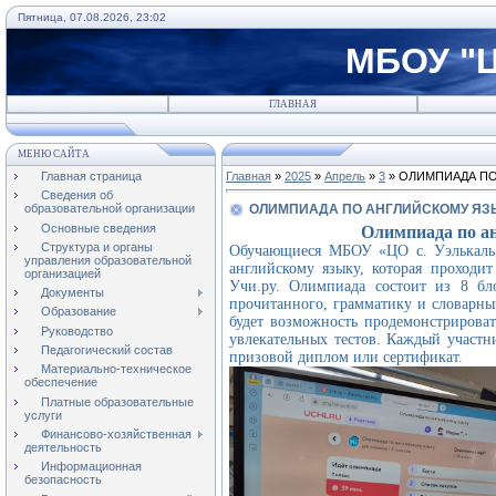
Пятница, 07.08.2026, 23:02
МБОУ "Ц
ГЛАВНАЯ
МЕНЮ САЙТА
Главная страница
Главная
»
2025
»
Апрель
»
3
» ОЛИМПИАДА ПО
Сведения об
ОЛИМПИАДА ПО АНГЛИЙСКОМУ ЯЗЫ
образовательной организации
Основные сведения
Олимпиада по а
Структура и органы
Обучающиеся МБОУ «ЦО с. Уэлькаль»
управления образовательной
английскому языку, которая проходи
организацией
Учи.ру.
Олимпиада состоит из 8 бл
Документы
прочитанного, грамматику и словарны
Образование
будет возможность продемонстрирова
Руководство
увлекательных тестов.
Каждый участни
Педагогический состав
призовой диплом или сертификат.
Материально-техническое
обеспечение
Платные образовательные
услуги
Финансово-хозяйственная
деятельность
Информационная
безопасность