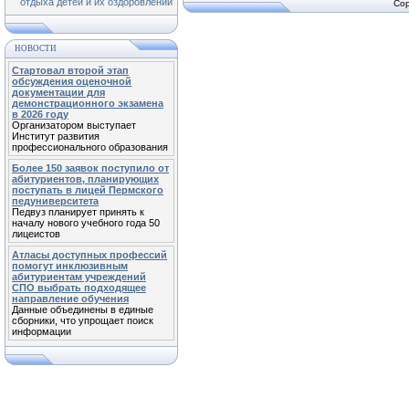
отдыха детей и их оздоровлении
Cop
НОВОСТИ
Стартовал второй этап
обсуждения оценочной
документации для
демонстрационного экзамена
в 2026 году
Организатором выступает
Институт развития
профессионального образования
Более 150 заявок поступило от
абитуриентов, планирующих
поступать в лицей Пермского
педуниверситета
Педвуз планирует принять к
началу нового учебного года 50
лицеистов
Атласы доступных профессий
помогут инклюзивным
абитуриентам учреждений
СПО выбрать подходящее
направление обучения
Данные объединены в единые
сборники, что упрощает поиск
информации