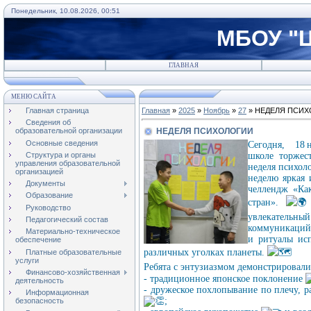
Понедельник, 10.08.2026, 00:51
МБОУ "Ц
ГЛАВНАЯ
МЕНЮ САЙТА
Главная страница
Главная
»
2025
»
Ноябрь
»
27
» НЕДЕЛЯ ПСИ
Сведения об
НЕДЕЛЯ ПСИХОЛОГИИ
образовательной организации
Основные сведения
Сегодня, 18 
Структура и органы
школе торжест
управления образовательной
неделя психол
организацией
неделю яркая
Документы
челлендж «Ка
Образование
стран».
Руководство
увлекатель
Педагогический состав
коммуникаций:
Материально-техническое
и ритуалы исп
обеспечение
различных уголках планеты.
Платные образовательные
услуги
Ребята с энтузиазмом демонстрировали
Финансово-хозяйственная
- традиционное японское поклонение
деятельность
- дружеское похлопывание по плечу, р
Информационная
;
безопасность