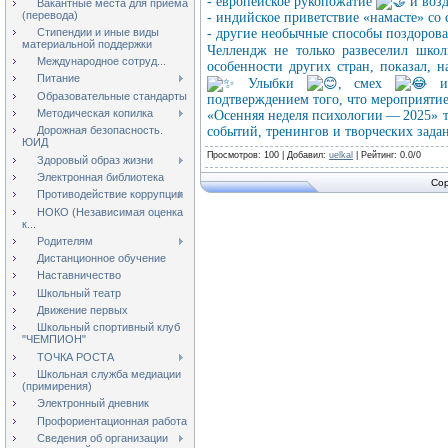
- европейское рукопожатие
и воз
Вакантные места для приёма
(перевода)
- индийское приветствие «намасте» с
Стипендии и иные виды
- другие необычные способы поздорова
материальной поддержки
Челлендж не только развеселил шко
Международное сотруд...
особенности других стран, показал, н
Питание
Улыбки
, смех
и 
Образовательные стандарты
подтверждением того, что мероприятие
Методическая копилка
«Осенняя неделя психологии — 2025» т
событий, тренингов и творческих зада
Дорожная безопасность.
ЮИД
Просмотров
: 100 |
Добавил
:
uelkal
|
Рейтинг
:
0.0
/
0
Здоровый образ жизни
Электронная библиотека
Cop
Противодействие коррупции
НОКО (Независимая оценка
к...
Родителям
Дистанционное обучение
Наставничество
Школьный театр
Движение первых
Школьный спортивный клуб
"ЧЕМПИОН"
ТОЧКА РОСТА
Школьная служба медиации
(примирения)
Электронный дневник
Профориентационная работа
Сведения об организации