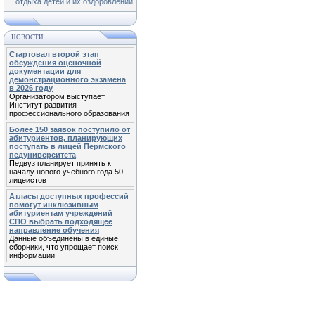
отдыха детей и их оздоровлении
НОВОСТИ
Стартовал второй этап
обсуждения оценочной
документации для
демонстрационного экзамена
в 2026 году
Организатором выступает
Институт развития
профессионального образования
Более 150 заявок поступило от
абитуриентов, планирующих
поступать в лицей Пермского
педуниверситета
Педвуз планирует принять к
началу нового учебного года 50
лицеистов
Атласы доступных профессий
помогут инклюзивным
абитуриентам учреждений
СПО выбрать подходящее
направление обучения
Данные объединены в единые
сборники, что упрощает поиск
информации