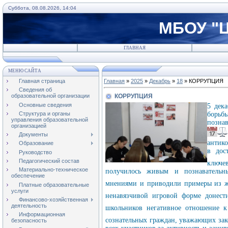
Суббота, 08.08.2026, 14:04
МБОУ "Ц
ГЛАВНАЯ
МЕНЮ САЙТА
Главная страница
Главная
»
2025
»
Декабрь
»
18
» КОРРУПЦИЯ
Сведения об
КОРРУПЦИЯ
образовательной организации
Основные сведения
5 дек
Структура и органы
борь
управления образовательной
познав
организацией
Документы
антик
Образование
в дос
Руководство
Педагогический состав
ключе
Материально-техническое
получилось живым и познавательны
обеспечение
мнениями и приводили примеры из
Платные образовательные
услуги
ненавязчивой игровой форме донес
Финансово-хозяйственная
деятельность
школьников негативное отношение 
Информационная
сознательных граждан, уважающих за
безопасность