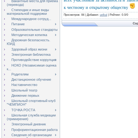
всех участников за активность и заинт
Вакантные места для приёма
(перевода)
к честному и открытому обществу
Стипендии и иные виды
материальной поддержки
Просмотров
: 84 |
Добавил
:
uelkal
|
Рейтинг
:
0.0
/
0
Международное сотруд...
Cop
Питание
Образовательные стандарты
Методическая копилка
Дорожная безопасность.
ЮИД
Здоровый образ жизни
Электронная библиотека
Противодействие коррупции
НОКО (Независимая оценка
к...
Родителям
Дистанционное обучение
Наставничество
Школьный театр
Движение первых
Школьный спортивный клуб
"ЧЕМПИОН"
ТОЧКА РОСТА
Школьная служба медиации
(примирения)
Электронный дневник
Профориентационная работа
Сведения об организации