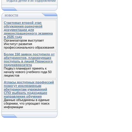
отдыха детей и их оздоровлении
НОВОСТИ
Стартовал второй этап
обсуждения оценочной
документации для
демонстрационного экзамена
в 2026 году
Организатором выступает
Институт развития
профессионального образования
Более 150 заявок поступило от
абитуриентов, планирующих
поступать в лицей Пермского
педуниверситета
Педвуз планирует принять к
началу нового учебного года 50
лицеистов
Атласы доступных профессий
помогут инклюзивным
абитуриентам учреждений
СПО выбрать подходящее
направление обучения
Данные объединены в единые
сборники, что упрощает поиск
информации