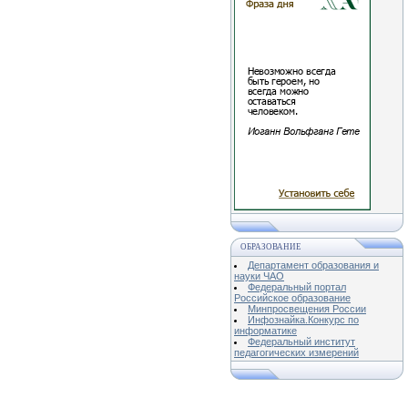
ОБРАЗОВАНИЕ
Департамент образования и
науки ЧАО
Федеральный портал
Российское образование
Минпросвещения России
Инфознайка.Конкурс по
информатике
Федеральный институт
педагогических измерений