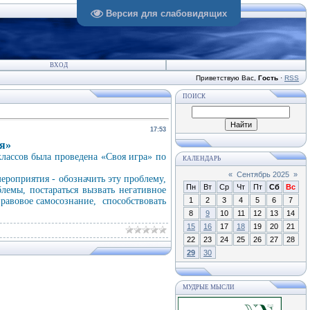
Версия для слабовидящих
ВХОД
Приветствую Вас
,
Гость
·
RSS
ПОИСК
17:53
я»
классов была проведена «Своя игра» по
КАЛЕНДАРЬ
«
Сентябрь 2025
»
мероприятия - обозначить эту проблему,
Пн
Вт
Ср
Чт
Пт
Сб
Вс
лемы, постараться вызвать негативное
авовое самосознание, способствовать
1
2
3
4
5
6
7
8
9
10
11
12
13
14
15
16
17
18
19
20
21
22
23
24
25
26
27
28
29
30
МУДРЫЕ МЫСЛИ