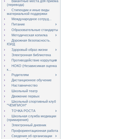
Вакантные места для приёма
(перевода)
Стипендии и иные виды
материальной поддержки
Международное сотруд...
Питание
Образовательные стандарты
Методическая копилка
Дорожная безопасность.
ЮИД
Здоровый образ жизни
Электронная библиотека
Противодействие коррупции
НОКО (Независимая оценка
к...
Родителям
Дистанционное обучение
Наставничество
Школьный театр
Движение первых
Школьный спортивный клуб
"ЧЕМПИОН"
ТОЧКА РОСТА
Школьная служба медиации
(примирения)
Электронный дневник
Профориентационная работа
Сведения об организации