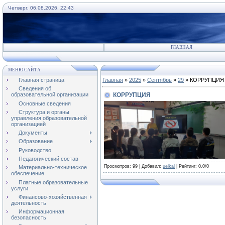
Четверг, 06.08.2026, 22:43
ГЛАВНАЯ
МЕНЮ САЙТА
Главная страница
Главная
»
2025
»
Сентябрь
»
29
» КОРРУПЦИЯ
Сведения об
КОРРУПЦИЯ
образовательной организации
Основные сведения
Структура и органы
управления образовательной
организацией
Документы
Образование
Руководство
Педагогический состав
Просмотров
: 99 |
Добавил
:
uelkal
|
Рейтинг
:
0.0
/
0
Материально-техническое
обеспечение
Платные образовательные
услуги
Финансово-хозяйственная
деятельность
Информационная
безопасность