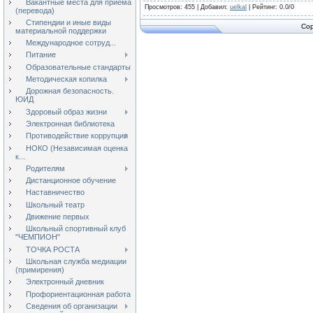
Вакантные места для приёма
Просмотров
: 455 |
Добавил
:
uelkal
|
Рейтинг
:
0.0
/
0
(перевода)
Стипендии и иные виды
Cop
материальной поддержки
Международное сотруд...
Питание
Образовательные стандарты
Методическая копилка
Дорожная безопасность.
ЮИД
Здоровый образ жизни
Электронная библиотека
Противодействие коррупции
НОКО (Независимая оценка
к...
Родителям
Дистанционное обучение
Наставничество
Школьный театр
Движение первых
Школьный спортивный клуб
"ЧЕМПИОН"
ТОЧКА РОСТА
Школьная служба медиации
(примирения)
Электронный дневник
Профориентационная работа
Сведения об организации