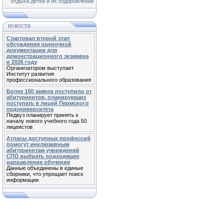
отдыха детей и их оздоровлении
НОВОСТИ
Стартовал второй этап
обсуждения оценочной
документации для
демонстрационного экзамена
в 2026 году
Организатором выступает
Институт развития
профессионального образования
Более 150 заявок поступило от
абитуриентов, планирующих
поступать в лицей Пермского
педуниверситета
Педвуз планирует принять к
началу нового учебного года 50
лицеистов
Атласы доступных профессий
помогут инклюзивным
абитуриентам учреждений
СПО выбрать подходящее
направление обучения
Данные объединены в единые
сборники, что упрощает поиск
информации