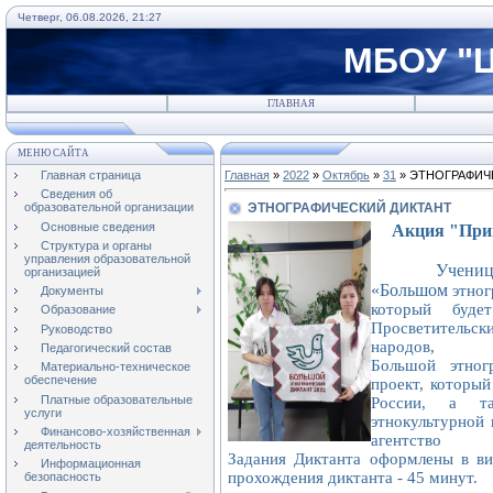
Четверг, 06.08.2026, 21:27
МБОУ "Ц
ГЛАВНАЯ
МЕНЮ САЙТА
Главная страница
Главная
»
2022
»
Октябрь
»
31
» ЭТНОГРАФИЧ
Сведения об
ЭТНОГРАФИЧЕСКИЙ ДИКТАНТ
образовательной организации
Основные сведения
Акция "При
Структура и органы
управления образовательной
Учениц
организацией
«Большом
этног
Документы
который буд
Образование
Просветительс
Руководство
народов
Педагогический состав
Большой этног
Материально-техническое
обеспечение
проект, который
Платные образовательные
России, а т
услуги
этнокультурной 
Финансово-хозяйственная
агентств
деятельность
Задания
Диктанта
оформлены в вид
Информационная
прохождения
диктанта
- 45 минут.
безопасность