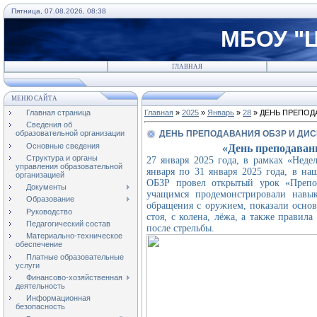
Пятница, 07.08.2026, 08:38
МБОУ "Ц
ГЛАВНАЯ
МЕНЮ САЙТА
Главная страница
Главная
»
2025
»
Январь
»
28
» ДЕНЬ ПРЕПОД
Сведения об
ДЕНЬ ПРЕПОДАВАНИЯ ОБЗР И ДИ
образовательной организации
Основные сведения
«День преподава
Структура и органы
27 января 2025 года, в рамках «Неде
управления образовательной
января по 31 января 2025 года,
в наш
организацией
ОБЗР провел открытый урок «Преп
Документы
учащимся продемонстрировали навык
Образование
обращения с оружием, показали осно
Руководство
стоя, с колена, лёжа, а также правил
Педагогический состав
после стрельбы.
Материально-техническое
обеспечение
Платные образовательные
услуги
Финансово-хозяйственная
деятельность
Информационная
безопасность