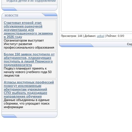
отдыха детей и их оздоровлении
НОВОСТИ
Стартовал второй этап
обсуждения оценочной
документации для
демонстрационного экзамена
Просмотров
: 144 |
Добавил
:
uelkal
|
Рейтинг
:
0.0
/
0
в 2026 году
Организатором выступает
Институт развития
Cop
профессионального образования
Более 150 заявок поступило от
абитуриентов, планирующих
поступать в лицей Пермского
педуниверситета
Педвуз планирует принять к
началу нового учебного года 50
лицеистов
Атласы доступных профессий
помогут инклюзивным
абитуриентам учреждений
СПО выбрать подходящее
направление обучения
Данные объединены в единые
сборники, что упрощает поиск
информации