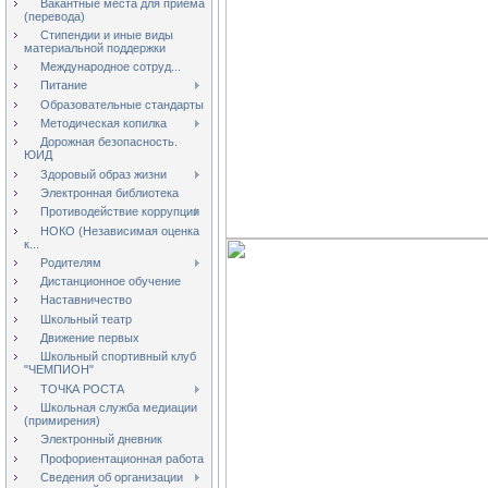
Вакантные места для приёма
(перевода)
Стипендии и иные виды
материальной поддержки
Международное сотруд...
Питание
Образовательные стандарты
Методическая копилка
Дорожная безопасность.
ЮИД
Здоровый образ жизни
Электронная библиотека
Противодействие коррупции
НОКО (Независимая оценка
к...
Родителям
Дистанционное обучение
Наставничество
Школьный театр
Движение первых
Школьный спортивный клуб
"ЧЕМПИОН"
ТОЧКА РОСТА
Школьная служба медиации
(примирения)
Электронный дневник
Профориентационная работа
Сведения об организации