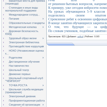
Речь шла о воз
Вакантные места для приёма
(перевода)
от решения бытовых вопросов, наприме
К примеру, уже сегодня нейросети помо
Стипендии и иные виды
материальной поддержки
На уроках обучающиеся 5–9 классов
Международное сотруд...
поделились своим оп
Питание
Стремление ребят к освоению цифровых
В конце занятия обучающиеся закрепили
Образовательные стандарты
О том, что будущее — за цифро
Методическая копилка
По словам учеников, подобные занятия 
Дорожная безопасность.
ЮИД
Просмотров
: 823 |
Добавил
:
uelkal
|
Рейтинг
:
0.0
/
0
Здоровый образ жизни
Электронная библиотека
Противодействие коррупции
НОКО (Независимая оценка
к...
Родителям
Дистанционное обучение
Наставничество
Школьный театр
Движение первых
Школьный спортивный клуб
"ЧЕМПИОН"
ТОЧКА РОСТА
Школьная служба медиации
(примирения)
Электронный дневник
Профориентационная работа
Сведения об организации