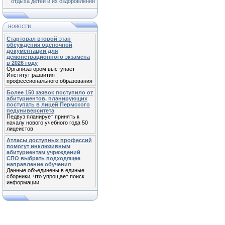
отдыха детей и их оздоровлении
НОВОСТИ
Стартовал второй этап
обсуждения оценочной
документации для
демонстрационного экзамена
в 2026 году
Организатором выступает
Институт развития
профессионального образования
Более 150 заявок поступило от
абитуриентов, планирующих
поступать в лицей Пермского
педуниверситета
Педвуз планирует принять к
началу нового учебного года 50
лицеистов
Атласы доступных профессий
помогут инклюзивным
абитуриентам учреждений
СПО выбрать подходящее
направление обучения
Данные объединены в единые
сборники, что упрощает поиск
информации