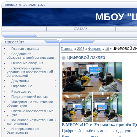
Пятница, 07.08.2026, 11:22
МБОУ "Ц
ГЛАВНАЯ
МЕНЮ САЙТА
Главная страница
Главная
»
2026
»
Февраль
»
16
» ЦИФРОВОЙ Л
Сведения об
ЦИФРОВОЙ ЛИКБЕЗ
образовательной организации
Основные сведения
Структура и органы
управления образовательной
организацией
Документы
Образование
Руководство
Педагогический состав
Материально-техническое
обеспечение
Платные образовательные
услуги
Финансово-хозяйственная
деятельность
В МБОУ «ЦО с. Уэлькаль» прошёл Циф
Информационная
Цифровой ликбез: умная выгода, учись ч
безопасность