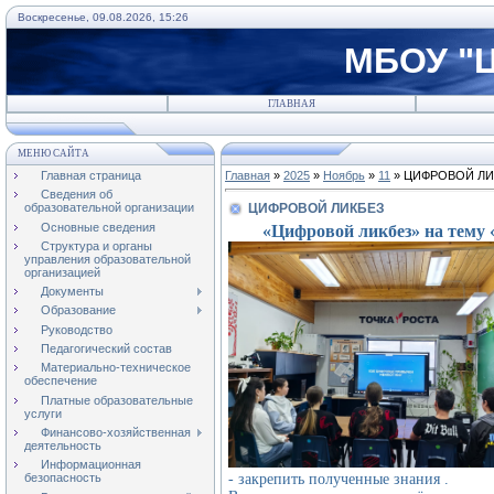
Воскресенье, 09.08.2026, 15:26
МБОУ "Ц
ГЛАВНАЯ
МЕНЮ САЙТА
Главная страница
Главная
»
2025
»
Ноябрь
»
11
» ЦИФРОВОЙ ЛИ
Сведения об
ЦИФРОВОЙ ЛИКБЕЗ
образовательной организации
Основные сведения
«Цифровой ликбез» на тему
Структура и органы
управления образовательной
организацией
Документы
Образование
Руководство
Педагогический состав
Материально-техническое
обеспечение
Платные образовательные
услуги
Финансово-хозяйственная
деятельность
Информационная
- закрепить полученные знания .
безопасность