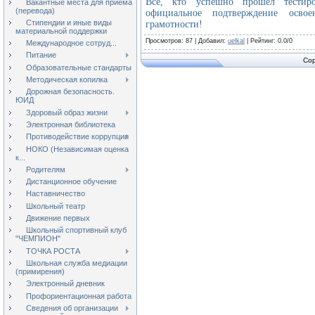
Все, кто успешно прошёл тестир
Вакантные места для приёма
(перевода)
официальное подтверждение осв
Стипендии и иные виды
грамотности!
материальной поддержки
Просмотров
: 87 |
Добавил
:
uelkal
|
Рейтинг
:
0.0
/
0
Международное сотруд...
Питание
Cop
Образовательные стандарты
Методическая копилка
Дорожная безопасность.
ЮИД
Здоровый образ жизни
Электронная библиотека
Противодействие коррупции
НОКО (Независимая оценка
к...
Родителям
Дистанционное обучение
Наставничество
Школьный театр
Движение первых
Школьный спортивный клуб
"ЧЕМПИОН"
ТОЧКА РОСТА
Школьная служба медиации
(примирения)
Электронный дневник
Профориентационная работа
Сведения об организации