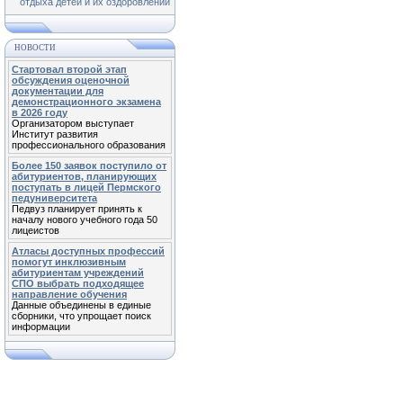
отдыха детей и их оздоровлении
НОВОСТИ
Стартовал второй этап
обсуждения оценочной
документации для
демонстрационного экзамена
в 2026 году
Организатором выступает
Институт развития
профессионального образования
Более 150 заявок поступило от
абитуриентов, планирующих
поступать в лицей Пермского
педуниверситета
Педвуз планирует принять к
началу нового учебного года 50
лицеистов
Атласы доступных профессий
помогут инклюзивным
абитуриентам учреждений
СПО выбрать подходящее
направление обучения
Данные объединены в единые
сборники, что упрощает поиск
информации