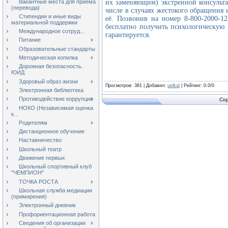
Вакантные места для приёма
их заменяющим) экстренной консульт
(перевода)
числе в случаях жестокого обращения и
Стипендии и иные виды
её. Позвонив на номер 8-800-2000-1
материальной поддержки
бесплатно получить психологическую
Международное сотруд...
гарантируется.
Питание
Образовательные стандарты
Методическая копилка
Дорожная безопасность.
ЮИД
Здоровый образ жизни
Просмотров
: 381 |
Добавил
:
uelkal
|
Рейтинг
:
0.0
/
0
Электронная библиотека
Противодействие коррупции
Cop
НОКО (Независимая оценка
к...
Родителям
Дистанционное обучение
Наставничество
Школьный театр
Движение первых
Школьный спортивный клуб
"ЧЕМПИОН"
ТОЧКА РОСТА
Школьная служба медиации
(примирения)
Электронный дневник
Профориентационная работа
Сведения об организации