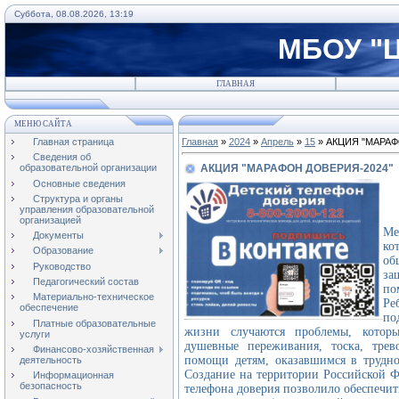
Суббота, 08.08.2026, 13:19
МБОУ "Ц
ГЛАВНАЯ
МЕНЮ САЙТА
Главная страница
Главная
»
2024
»
Апрель
»
15
» АКЦИЯ "МАРАФ
Сведения об
АКЦИЯ "МАРАФОН ДОВЕРИЯ-2024"
образовательной организации
Основные сведения
Структура и органы
управления образовательной
Еж
организацией
Ме
Документы
ко
Образование
об
Руководство
за
Педагогический состав
по
Материально-техническое
Ре
обеспечение
по
Платные образовательные
жизни случаются проблемы, котор
услуги
душевные переживания, тоска, тре
Финансово-хозяйственная
помощи детям, оказавшимся в трудно
деятельность
Создание на территории Российской Ф
Информационная
безопасность
телефона доверия позволило обеспечит