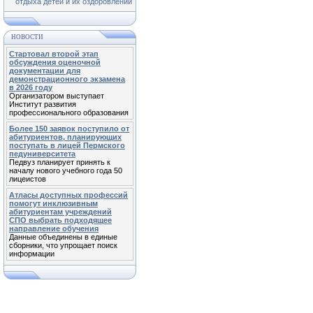
отдыха детей и их оздоровлении
НОВОСТИ
Стартовал второй этап
обсуждения оценочной
документации для
демонстрационного экзамена
в 2026 году
Организатором выступает
Институт развития
профессионального образования
Более 150 заявок поступило от
абитуриентов, планирующих
поступать в лицей Пермского
педуниверситета
Педвуз планирует принять к
началу нового учебного года 50
лицеистов
Атласы доступных профессий
помогут инклюзивным
абитуриентам учреждений
СПО выбрать подходящее
направление обучения
Данные объединены в единые
сборники, что упрощает поиск
информации